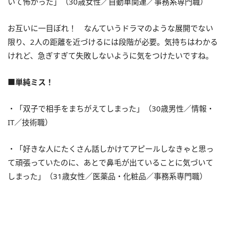
いて怖かった」（30歳女性／自動車関連／事務系専門職）
お互いに一目ぼれ！ なんていうドラマのような展開でない
限り、2人の距離を近づけるには段階が必要。気持ちはわかる
けれど、急ぎすぎて失敗しないように気をつけたいですね。
■単純ミス！
・「双子で相手をまちがえてしまった」（30歳男性／情報・
IT／技術職）
・「好きな人にたくさん話しかけてアピールしなきゃと思っ
て頑張っていたのに、あとで鼻毛が出ていることに気づいて
しまった」（31歳女性／医薬品・化粧品／事務系専門職）