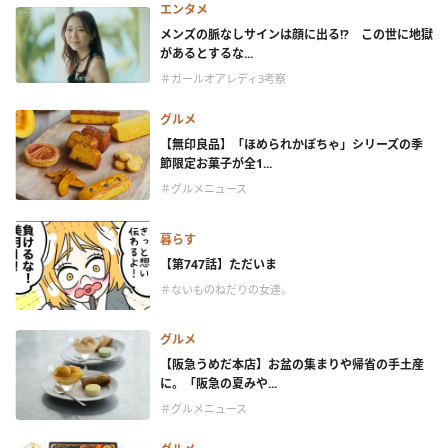
エンタメ
メンズの脈なしサインは顔に出る!? この世に地獄
があるとするな...
＃ガールオアレディ3考察
グルメ
【無印良品】「ほめられかぼちゃ」シリーズの季
節限定お菓子が全1...
＃グルメニュース
暮らす
【第747話】ただいま
＃ないものねだりの女達。
グルメ
【阪急うめだ本店】お盆の集まりや帰省の手土産
に。「阪急の夏みや...
＃グルメニュース