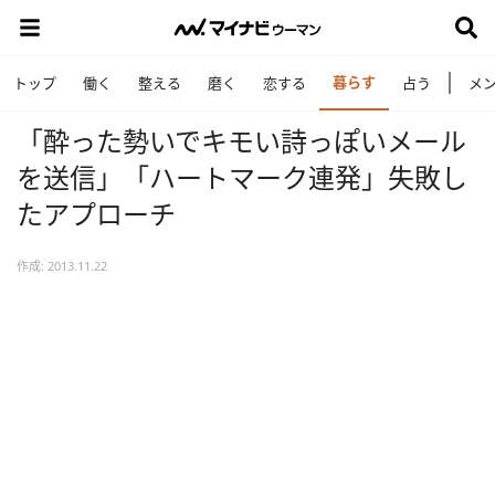
暮らす
トップ
働く
整える
磨く
恋する
占う
メ
「酔った勢いでキモい詩っぽいメール
を送信」「ハートマーク連発」失敗し
たアプローチ
作成: 2013.11.22