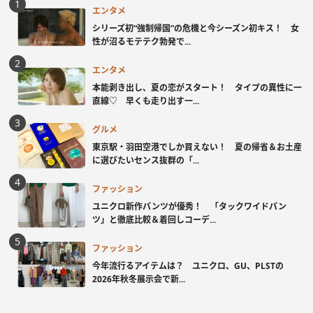
エンタメ
シリーズ初“強制帰国”の危機と今シーズン初キス！ 女
性が沼るモテテク勃発で...
エンタメ
本能剥き出し、夏の恋がスタート！ タイプの異性に一
直線♡ 早くも走り出す一...
グルメ
東京駅・羽田空港でしか買えない！ 夏の帰省＆お土産
に選びたいセンス抜群の「...
ファッション
ユニクロ新作パンツが優秀！ 「タックワイドパン
ツ」と徹底比較＆着回しコーデ...
ファッション
今年流行るアイテムは？ ユニクロ、GU、PLSTの
2026年秋冬展示会で新...