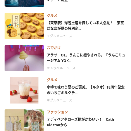
グルメ
【東京駅】帰省土産を探している人必見！ 東京
ばな奈が夏の特別企...
＃グルメニュース
おでかけ
アラサーOL、うんこに癒やされる。『うんこミュ
ージアム YOK...
＃トラベルニュース
グルメ
小樽で味わう夏のご褒美。【ルタオ】18周年記念
のいちごミルクテ...
＃グルメニュース
ファッション
テディベアやローズ柄がかわいい！ Cath
Kidstonから...