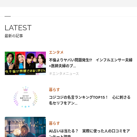
LATEST
最新の記事
エンタメ
不倫よりヤバい問題発生!? インフルエンサー夫婦
×医師夫婦のブ...
＃エンタメニュース
暮らす
コジコジの名言ランキングTOP15！ 心に刺さる
名セリフをアン...
暮らす
AI占いは当たる？ 実際に使った人の口コミをア
ンケート調査