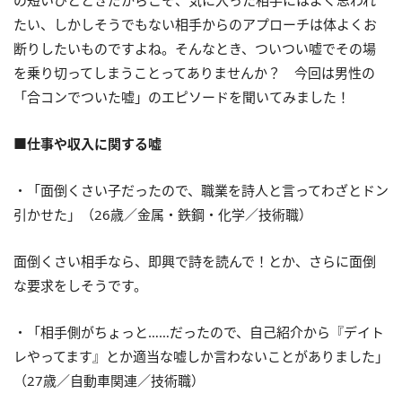
の短いひとときだからこそ、気に入った相手にはよく思われ
たい、しかしそうでもない相手からのアプローチは体よくお
断りしたいものですよね。そんなとき、ついつい嘘でその場
を乗り切ってしまうことってありませんか？ 今回は男性の
「合コンでついた嘘」のエピソードを聞いてみました！
■仕事や収入に関する嘘
・「面倒くさい子だったので、職業を詩人と言ってわざとドン
引かせた」（26歳／金属・鉄鋼・化学／技術職）
面倒くさい相手なら、即興で詩を読んで！とか、さらに面倒
な要求をしそうです。
・「相手側がちょっと……だったので、自己紹介から『デイト
レやってます』とか適当な嘘しか言わないことがありました」
（27歳／自動車関連／技術職）