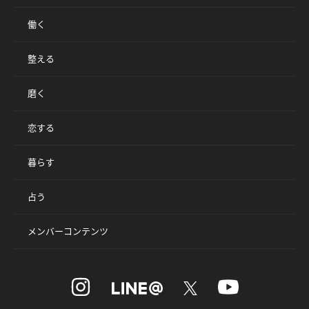
働く
整える
磨く
恋する
暮らす
占う
メンバーコンテンツ