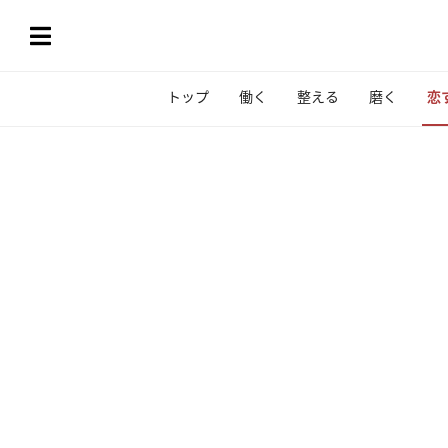
トップ
働く
整える
磨く
恋