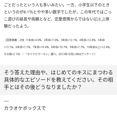
ごとだったという人も多いみたい。一方、小学生以下のとき
というのが8.1％とやや多い数字でしたが、この年代ではごっ
こ遊びの延長や両親となど、恋愛感情からではない
初キス
体
験だったよう。
［回答者数：298（1年目=4.0%、2年目=7.0%、3年目=12.1%、4年目=12.8%、5年目
=13.1%、6年目=7.7%、7年目=10.4%、8年目=10.7%、9年目=7.7%、10年目以上=12.4%、
その他=2.1%）／『マイナビウーマン』調べ。2013年10月にWebアンケート］
そう答えた理由や、はじめてのキスにまつわる
具体的なエピソードを教えてください。その相
手とはその後どうなりましたか？
カラオケボックスで