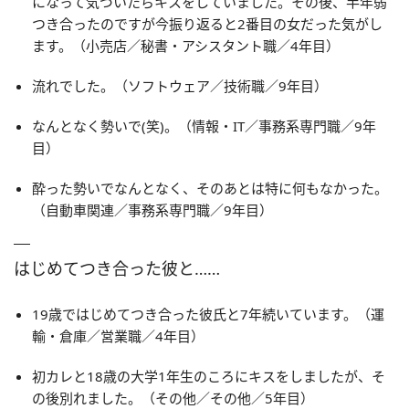
になって気づいたらキスをしていました。その後、半年弱
つき合ったのですが今振り返ると2番目の女だった気がし
ます。（小売店／秘書・アシスタント職／4年目）
流れでした。（ソフトウェア／技術職／9年目）
なんとなく勢いで(笑)。（情報・IT／事務系専門職／9年
目）
酔った勢いでなんとなく、そのあとは特に何もなかった。
（自動車関連／事務系専門職／9年目）
はじめてつき合った彼と……
19歳ではじめてつき合った彼氏と7年続いています。（運
輸・倉庫／営業職／4年目）
初カレと18歳の大学1年生のころにキスをしましたが、そ
の後別れました。（その他／その他／5年目）