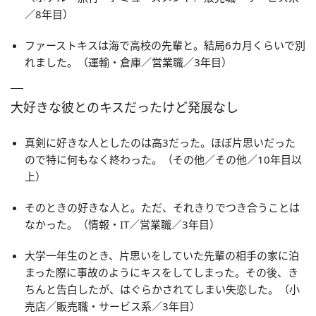
／8年目）
ファーストキスは海で高校の先輩と。結局6カ月くらいで別
れました。（運輸・倉庫／営業職／3年目）
大好きな彼とのキスだったけど発展なし
真剣に好きな人としたのは高3だった。ほぼ片思いだった
ので特に何もなく終わった。（その他／その他／10年目以
上）
そのときの好きな人と。ただ、それきりでつき合うことは
なかった。（情報・IT／営業職／3年目）
大学一年生のとき、片思いをしていた先輩の相手の家に泊
まった際に事故のようにキスをしてしまった。その後、き
ちんと告白したが、はぐらかされてしまい失恋した。（小
売店／販売職・サービス系／3年目）