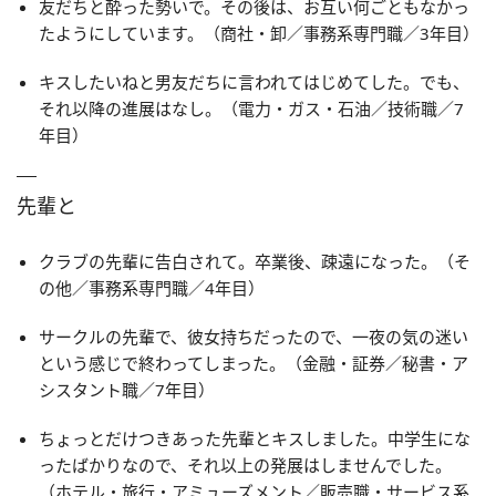
友だちと酔った勢いで。その後は、お互い何ごともなかっ
たようにしています。（商社・卸／事務系専門職／3年目）
キスしたいねと男友だちに言われてはじめてした。でも、
それ以降の進展はなし。（電力・ガス・石油／技術職／7
年目）
先輩と
クラブの先輩に告白されて。卒業後、疎遠になった。（そ
の他／事務系専門職／4年目）
サークルの先輩で、彼女持ちだったので、一夜の気の迷い
という感じで終わってしまった。（金融・証券／秘書・ア
シスタント職／7年目）
ちょっとだけつきあった先輩とキスしました。中学生にな
ったばかりなので、それ以上の発展はしませんでした。
（ホテル・旅行・アミューズメント／販売職・サービス系