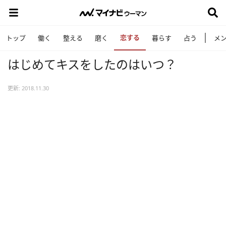
恋する
トップ
働く
整える
磨く
暮らす
占う
メ
はじめてキスをしたのはいつ？
更新: 2018.11.30