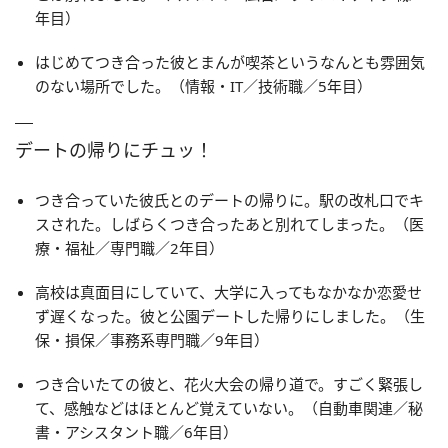
年目）
はじめてつき合った彼とまんが喫茶というなんとも雰囲気
のない場所でした。（情報・IT／技術職／5年目）
デートの帰りにチュッ！
つき合っていた彼氏とのデートの帰りに。駅の改札口でキ
スされた。しばらくつき合ったあと別れてしまった。（医
療・福祉／専門職／2年目）
高校は真面目にしていて、大学に入ってもなかなか恋愛せ
ず遅くなった。彼と公園デートした帰りにしました。（生
保・損保／事務系専門職／9年目）
つき合いたての彼と、花火大会の帰り道で。すごく緊張し
て、感触などはほとんど覚えていない。（自動車関連／秘
書・アシスタント職／6年目）