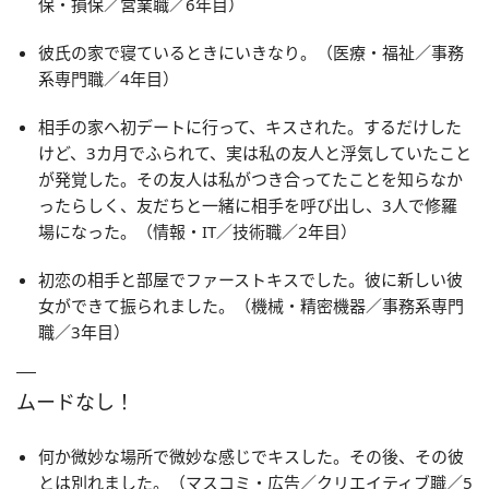
保・損保／営業職／6年目）
彼氏の家で寝ているときにいきなり。（医療・福祉／事務
系専門職／4年目）
相手の家へ初デートに行って、キスされた。するだけした
けど、3カ月でふられて、実は私の友人と浮気していたこと
が発覚した。その友人は私がつき合ってたことを知らなか
ったらしく、友だちと一緒に相手を呼び出し、3人で修羅
場になった。（情報・IT／技術職／2年目）
初恋の相手と部屋でファーストキスでした。彼に新しい彼
女ができて振られました。（機械・精密機器／事務系専門
職／3年目）
ムードなし！
何か微妙な場所で微妙な感じでキスした。その後、その彼
とは別れました。（マスコミ・広告／クリエイティブ職／5