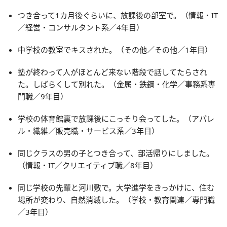
つき合って1カ月後ぐらいに、放課後の部室で。（情報・IT
／経営・コンサルタント系／4年目）
中学校の教室でキスされた。（その他／その他／1年目）
塾が終わって人がほとんど来ない階段で話してたらされ
た。しばらくして別れた。（金属・鉄鋼・化学／事務系専
門職／9年目）
学校の体育館裏で放課後にこっそり会ってした。（アパレ
ル・繊維／販売職・サービス系／3年目）
同じクラスの男の子とつき合って、部活帰りにしました。
（情報・IT／クリエイティブ職／8年目）
同じ学校の先輩と河川敷で。大学進学をきっかけに、住む
場所が変わり、自然消滅した。（学校・教育関連／専門職
／3年目）