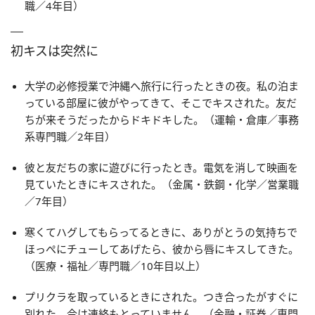
職／4年目）
初キスは突然に
大学の必修授業で沖縄へ旅行に行ったときの夜。私の泊ま
っている部屋に彼がやってきて、そこでキスされた。友だ
ちが来そうだったからドキドキした。（運輸・倉庫／事務
系専門職／2年目）
彼と友だちの家に遊びに行ったとき。電気を消して映画を
見ていたときにキスされた。（金属・鉄鋼・化学／営業職
／7年目）
寒くてハグしてもらってるときに、ありがとうの気持ちで
ほっぺにチューしてあげたら、彼から唇にキスしてきた。
（医療・福祉／専門職／10年目以上）
プリクラを取っているときにされた。つき合ったがすぐに
別れた。今は連絡もとっていません。（金融・証券／専門