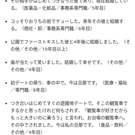
その相手がはじめてつき合った彼であり、現在結婚してい
る。（医薬品・化粧品／事務系専門職／5年目）
コッそりおうちの前でチューした。来年その彼と結婚す
る。（商社・卸／事務系専門職／6年目）
公園でファーストキスした彼と4年後に結婚しました。（そ
の他／その他／10年目以上）
歯が当たって笑いました。結婚して幸せです。（その他／
その他／4年目）
初デートの帰り、車の中で。今は旦那です。（医療・福祉
／専門職／8年目）
つき合いはじめてすぐの遊園地デートで。そこの観覧車で
するかと思ったけれど何もされず、「観覧車が好きだから
もっと大きいのに乗ろう」と言われ、お台場の観覧車へ。
その中でされました。今は私の旦那です。（食品・飲料／
その他／4年目）