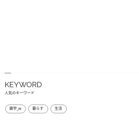
KEYWORD
人気のキーワード
雑学_w
暮らす
生活