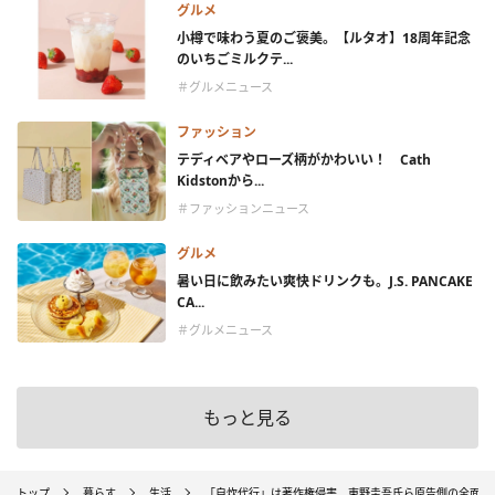
グルメ
小樽で味わう夏のご褒美。【ルタオ】18周年記念
のいちごミルクテ...
＃グルメニュース
ファッション
テディベアやローズ柄がかわいい！ Cath
Kidstonから...
＃ファッションニュース
グルメ
暑い日に飲みたい爽快ドリンクも。J.S. PANCAKE
CA...
＃グルメニュース
もっと見る
トップ
暮らす
生活
「自炊代行」は著作権侵害 東野圭吾氏ら原告側の全面勝