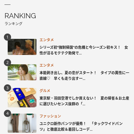
RANKING
ランキング
エンタメ
シリーズ初“強制帰国”の危機と今シーズン初キス！ 女
性が沼るモテテク勃発で...
エンタメ
本能剥き出し、夏の恋がスタート！ タイプの異性に一
直線♡ 早くも走り出す一...
グルメ
東京駅・羽田空港でしか買えない！ 夏の帰省＆お土産
に選びたいセンス抜群の「...
ファッション
ユニクロ新作パンツが優秀！ 「タックワイドパン
ツ」と徹底比較＆着回しコーデ...