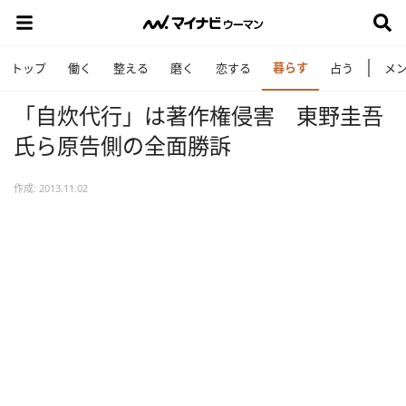
暮らす
トップ
働く
整える
磨く
恋する
占う
メ
「自炊代行」は著作権侵害 東野圭吾
氏ら原告側の全面勝訴
作成: 2013.11.02