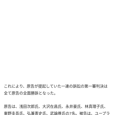
これにより、原告が提起していた一連の訴訟の第一審判決は
全て原告の全面勝訴となった。
原告は、浅田次郎氏、大沢在昌氏、永井豪氏、林真理子氏、
東野圭吾氏、弘兼憲史氏、武論尊氏の7名。被告は、ユープラ