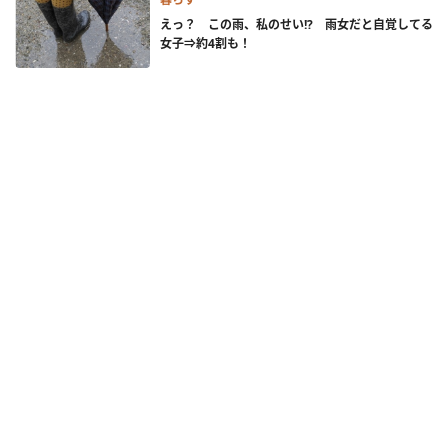
えっ？ この雨、私のせい!? 雨女だと自覚してる
女子⇒約4割も！