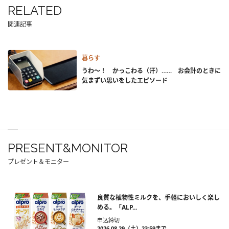
RELATED
関連記事
暮らす
うわ～！ かっこわる（汗）…… お会計のときに
気まずい思いをしたエピソード
PRESENT&MONITOR
プレゼント＆モニター
良質な植物性ミルクを、手軽においしく楽し
める。「ALP...
申込締切
2026.08.29（土）23:59まで