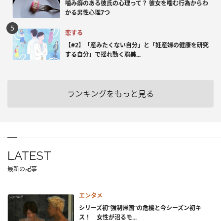
噛み癖のある彼氏の心理って？ 彼女を噛む行為からわ
かる男性心理7つ
恋する
【#2】「産みたくない自分」と「妊産婦の健康を研究
する自分」で揺れ動く聡美...
ランキングをもっと見る
LATEST
最新の記事
エンタメ
シリーズ初“強制帰国”の危機と今シーズン初キ
ス！ 女性が沼るモ...