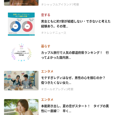
＃シャッフルアイランド7考察
恋する
男女ともに約7割が結婚しない・できないと考えた
経験あり。その理...
＃トレンドニュース
暮らす
カップル旅行で人気の都道府県ランキング！ 行
ってよかった国内旅...
エンタメ
モテすぎレディはなぜ、男性の心を掴むのか？
傷つきたくない女た...
＃ガールオアレディ3考察
エンタメ
本能剥き出し、夏の恋がスタート！ タイプの異
性に一直線♡ 早く...