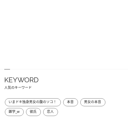
KEYWORD
人気のキーワード
いまドキ独身男女の腹のソコ！
本音
男女の本音
雑学_w
彼氏
恋人