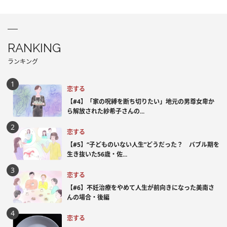
RANKING
ランキング
恋する
【#4】「家の呪縛を断ち切りたい」地元の男尊女卑か
ら解放された紗希子さんの...
恋する
【#5】“子どものいない人生”どうだった？ バブル期を
生き抜いた56歳・佐...
恋する
【#6】不妊治療をやめて人生が前向きになった美南さ
んの場合・後編
恋する