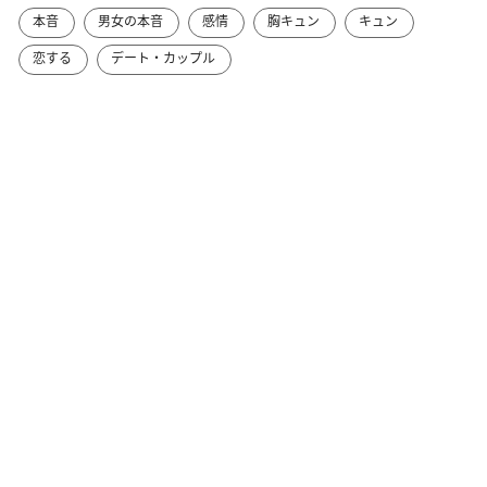
本音
男女の本音
感情
胸キュン
キュン
恋する
デート・カップル