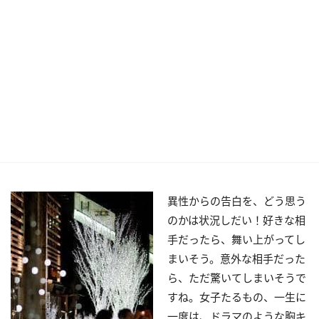
異性からの告白を、どう思う
のかは状況しだい！好きな相
手だったら、舞い上がってし
まいそう。意外な相手だった
ら、ただ驚いてしまいそうで
すね。女子たるもの、一生に
一度は、ドラマのような胸キ