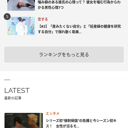
噛み癖のある彼氏の心理って？ 彼女を噛む行為からわ
かる男性心理7つ
恋する
【#2】「産みたくない自分」と「妊産婦の健康を研究
する自分」で揺れ動く聡美...
ランキングをもっと見る
LATEST
最新の記事
エンタメ
シリーズ初“強制帰国”の危機と今シーズン初キ
ス！ 女性が沼るモ...