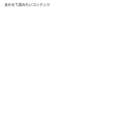
あわせて読みたいコンテンツ