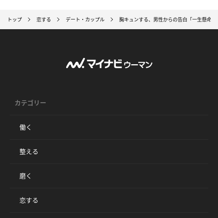
トップ
恋する
デート・カップル
胸キュンする、男性からの告白「一生懸命で
カテゴリー
働く
整える
磨く
恋する