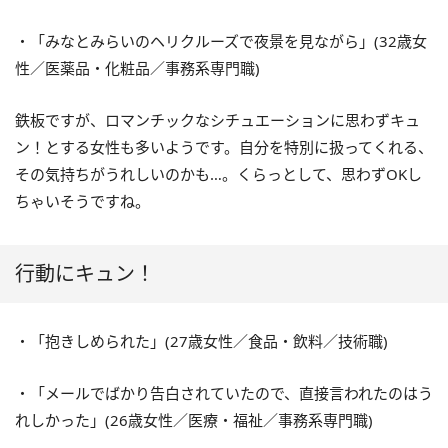
・「みなとみらいのヘリクルーズで夜景を見ながら」(32歳女
性／医薬品・化粧品／事務系専門職)
鉄板ですが、ロマンチックなシチュエーションに思わずキュ
ン！とする女性も多いようです。自分を特別に扱ってくれる、
その気持ちがうれしいのかも…。くらっとして、思わずOKし
ちゃいそうですね。
行動にキュン！
・「抱きしめられた」(27歳女性／食品・飲料／技術職)
・「メールでばかり告白されていたので、直接言われたのはう
れしかった」(26歳女性／医療・福祉／事務系専門職)