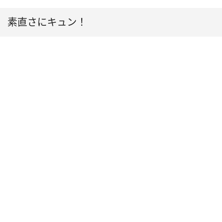
素直さにキュン！