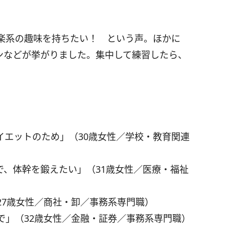
楽系の趣味を持ちたい！ という声。ほかに
ンなどが挙がりました。集中して練習したら、
イエットのため」（30歳女性／学校・教育関連
で、体幹を鍛えたい」（31歳女性／医療・福祉
27歳女性／商社・卸／事務系専門職）
で」（32歳女性／金融・証券／事務系専門職）