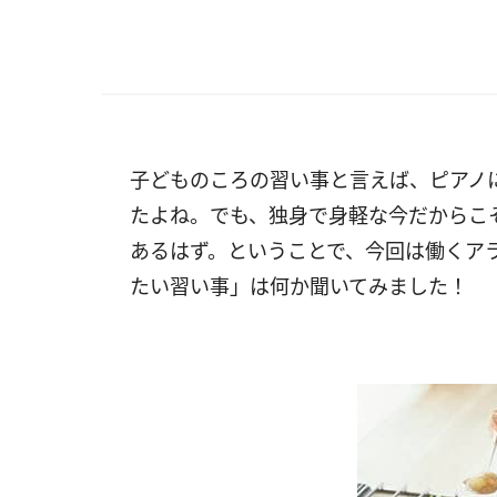
子どものころの習い事と言えば、ピアノ
たよね。でも、独身で身軽な今だからこ
あるはず。ということで、今回は働くア
たい習い事」は何か聞いてみました！