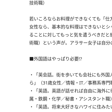
技術職）
若いころならお料理ができなくても「仕
女性なら、基本的な料理はできないとシ
ることに対してもっと気を遣うべきだと
術職）という声が。アラサー女子は自分
■外国語はやっぱり必要!?
・「英会話。街を歩いても会社にも外国
ら」（31歳女性／情報・IT／事務系専門
・「英語。英語が話せれば自由に海外に
属・鉄鋼・化学／秘書・アシスタント職
・「英語。将来大好きなハワイに住みた