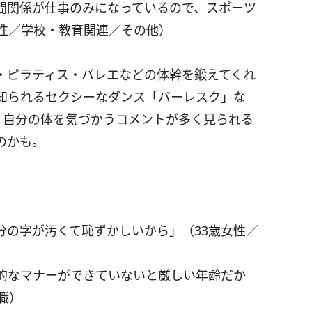
間関係が仕事のみになっているので、スポーツ
女性／学校・教育関連／その他）
・ピラティス・バレエなどの体幹を鍛えてくれ
知られるセクシーなダンス「バーレスク」な
、自分の体を気づかうコメントが多く見られる
のかも。
分の字が汚くて恥ずかしいから」（33歳女性／
的なマナーができていないと厳しい年齢だか
職）