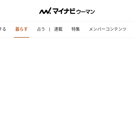
する
暮らす
占う
連載
特集
メンバーコンテンツ