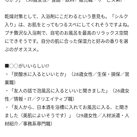
乾燥対策として、入浴剤にこだわるという意見も。「シルク
入り」は、お肌をとってもつるスベにしてくれそうですよね。
プチ贅沢な入浴剤で、自宅のお風呂を最高のリラックス空間
にできそうです。自分の肌に合った保湿力と好みの香りを選
ぶのがオススメ。
■○○がいいらしい!?
・「炭酸水に入るといいとか」（28歳女性／生保・損保／営
業職）
・「友人の話で泡風呂に入るといいと聞きました」（26歳女
性／情報・IT／クリエイティブ職）
・「友人から、日本酒を浴槽に入れてお風呂に入る、と聞き
ました（美肌によいそうです）」（29歳女性／人材派遣・人
材紹介／事務系専門職）