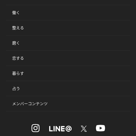
働く
整える
磨く
恋する
暮らす
占う
メンバーコンテンツ