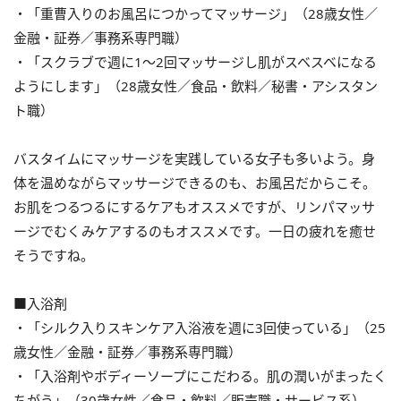
・「重曹入りのお風呂につかってマッサージ」（28歳女性／
金融・証券／事務系専門職）
・「スクラブで週に1～2回マッサージし肌がスベスベになる
ようにします」（28歳女性／食品・飲料／秘書・アシスタン
ト職）
バスタイムにマッサージを実践している女子も多いよう。身
体を温めながらマッサージできるのも、お風呂だからこそ。
お肌をつるつるにするケアもオススメですが、リンパマッサ
ージでむくみケアするのもオススメです。一日の疲れを癒せ
そうですね。
■入浴剤
・「シルク入りスキンケア入浴液を週に3回使っている」（25
歳女性／金融・証券／事務系専門職）
・「入浴剤やボディーソープにこだわる。肌の潤いがまったく
ちがう」（30歳女性／食品・飲料／販売職・サービス系）