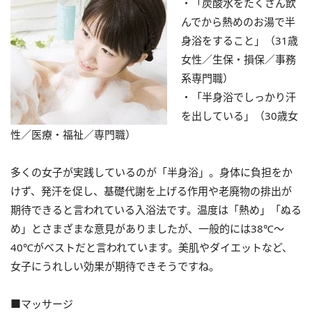
・「炭酸水をたくさん飲
んでから熱めのお湯で半
身浴をすること」（31歳
女性／生保・損保／事務
系専門職）
・「半身浴でしっかり汗
を出している」（30歳女
性／医療・福祉／専門職）
多くの女子が実践しているのが「半身浴」。身体に負担をか
けず、発汗を促し、基礎代謝を上げる作用や老廃物の排出が
期待できると言われている入浴法です。温度は「熱め」「ぬる
め」とさまざまな意見がありましたが、一般的には38℃～
40℃がベストだと言われています。美肌やダイエットなど、
女子にうれしい効果が期待できそうですね。
■マッサージ