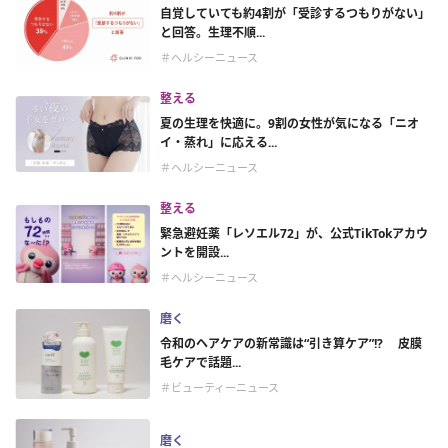
自覚していても約4割が「受診するつもりがない」
と回答。生理不順...
＃ヘルシーニュース
整える
夏の生理を快適に。9割の女性が気になる「ニオ
イ・蒸れ」に応える...
＃ヘルシーニュース
整える
緊急避妊薬「レソエル72」が、公式TikTokアカウ
ントを開設...
＃ヘルシーニュース
磨く
令和のヘアケアの新常識は“引き算ケア”!? 皮膜
毛ケアで話題...
＃ビューティーニュース
磨く