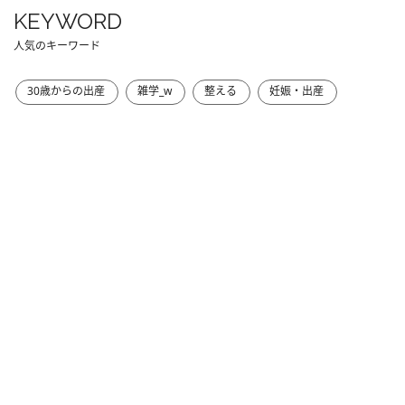
KEYWORD
人気のキーワード
30歳からの出産
雑学_w
整える
妊娠・出産