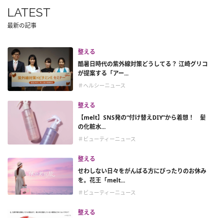
LATEST
最新の記事
整える
酷暑日時代の紫外線対策どうしてる？ 江崎グリコ
が提案する「アー...
＃ヘルシーニュース
整える
【melt】SNS発の“付け替えDIY”から着想！ 髪
の化粧水...
＃ビューティーニュース
整える
せわしない日々をがんばる方にぴったりのお休み
を。花王「melt...
＃ビューティーニュース
整える