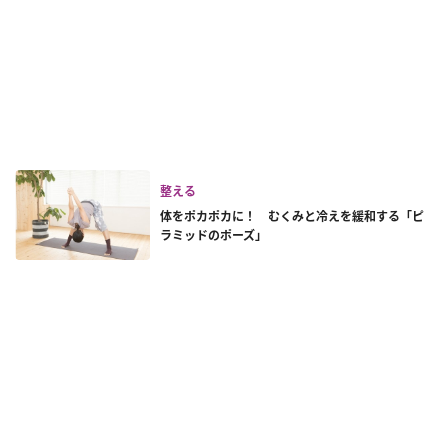
整える
体をポカポカに！ むくみと冷えを緩和する「ピ
ラミッドのポーズ」