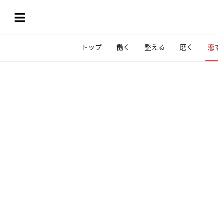
トップ
働く
整える
磨く
恋