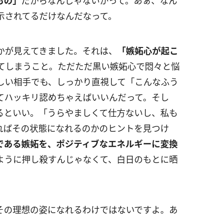
もの」
だからなんじゃないかって。あぁ、なん
示されてるだけなんだなって。
かが見えてきました。それは、
「嫉妬心が起こ
てしまうこと。ただただ黒い嫉妬心で悶々と悩
しい相手でも、しっかり直視して「こんなふう
てハッキリ認めちゃえばいいんだって。そし
るといい。「うらやましくて仕方ないし、私も
ればその状態になれるのかのヒントを見つけ
である嫉妬を、ポジティブなエネルギーに変換
ように押し殺すんじゃなくて、白日のもとに晒
その理想の姿になれるわけではないですよ。あ