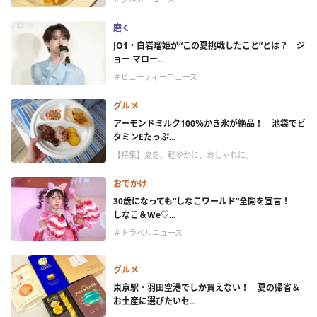
磨く
JO1・白岩瑠姫が“この夏挑戦したこと”とは？ ジ
ョー マロー...
＃ビューティーニュース
グルメ
アーモンドミルク100％かき氷が絶品！ 池袋でビ
タミンEたっぷ...
【特集】夏を、軽やかに、おしゃれに。
おでかけ
30歳になっても“しなこワールド”全開を宣言！
しなこ＆We♡...
＃トラベルニュース
グルメ
東京駅・羽田空港でしか買えない！ 夏の帰省＆
お土産に選びたいセ...