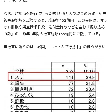
がうかがえる。
なお、昨年海外旅行に行った約1849万人で現金の盗難・紛失
被害額総額を試算すると、総額約152億円。この金額は、オレ
オレ詐欺や架空請求詐欺、還付金詐欺などを含む「振り込め
詐欺」の、昨年1年間の被害総額155億円に匹敵している。
●被害に遭うのは「昼間」「2～5人で行動中」のほうが多い