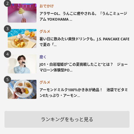
おでかけ
アラサーOL、うんこに癒やされる。『うんこミュージ
アム YOKOHAMA ...
グルメ
暑い日に飲みたい爽快ドリンクも。J.S. PANCAKE CAFE
で夏の「...
磨く
JO1・白岩瑠姫が“この夏挑戦したこと”とは？ ジョー
マローン体験型PO...
グルメ
アーモンドミルク100％かき氷が絶品！ 池袋でビタミ
ンEたっぷり・アーモン...
ランキングをもっと見る