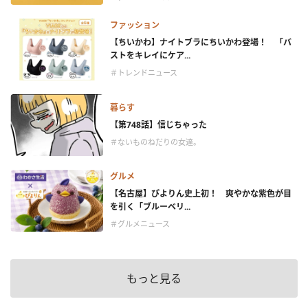
ファッション
【ちいかわ】ナイトブラにちいかわ登場！ 「バ
ストをキレイにケア...
＃トレンドニュース
暮らす
【第748話】信じちゃった
＃ないものねだりの女達。
グルメ
【名古屋】ぴよりん史上初！ 爽やかな紫色が目
を引く「ブルーベリ...
＃グルメニュース
もっと見る