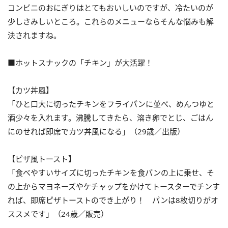
コンビニのおにぎりはとてもおいしいのですが、冷たいのが
少しさみしいところ。これらのメニューならそんな悩みも解
決されますね。
■ホットスナックの「チキン」が大活躍！
【カツ丼風】
「ひと口大に切ったチキンをフライパンに並べ、めんつゆと
酒少々を入れます。沸騰してきたら、溶き卵でとじ、ごはん
にのせれば即席でカツ丼風になる」（29歳／出版）
【ピザ風トースト】
「食べやすいサイズに切ったチキンを食パンの上に乗せ、そ
の上からマヨネーズやケチャップをかけてトースターでチンす
れば、即席ピザトーストのでき上がり！ パンは8枚切りがオ
ススメです」（24歳／販売）