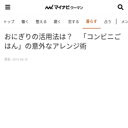
暮らす
トップ
働く
整える
磨く
恋する
占う
メ
おにぎりの活用法は？ 「コンビニご
はん」の意外なアレンジ術
更新: 2013.04.16