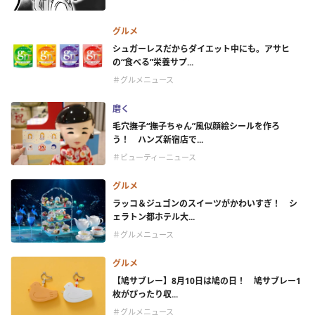
グルメ
シュガーレスだからダイエット中にも。アサヒ
の“食べる”栄養サプ...
＃グルメニュース
磨く
毛穴撫子“撫子ちゃん”風似顔絵シールを作ろ
う！ ハンズ新宿店で...
＃ビューティーニュース
グルメ
ラッコ＆ジュゴンのスイーツがかわいすぎ！ シ
ェラトン都ホテル大...
＃グルメニュース
グルメ
【鳩サブレー】8月10日は鳩の日！ 鳩サブレー1
枚がぴったり収...
＃グルメニュース