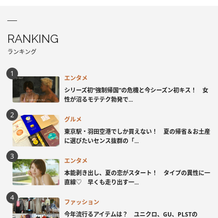
RANKING
ランキング
エンタメ
シリーズ初“強制帰国”の危機と今シーズン初キス！ 女
性が沼るモテテク勃発で...
グルメ
東京駅・羽田空港でしか買えない！ 夏の帰省＆お土産
に選びたいセンス抜群の「...
エンタメ
本能剥き出し、夏の恋がスタート！ タイプの異性に一
直線♡ 早くも走り出す一...
ファッション
今年流行るアイテムは？ ユニクロ、GU、PLSTの