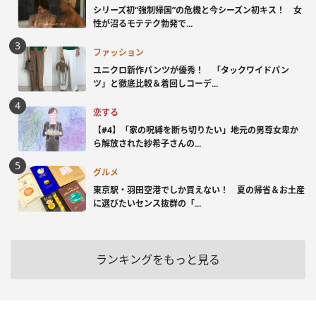
シリーズ初“強制帰国”の危機と今シーズン初キス！ 女
性が沼るモテテク勃発で...
ファッション
ユニクロ新作パンツが優秀！ 「タックワイドパン
ツ」と徹底比較＆着回しコーデ...
恋する
【#4】「家の呪縛を断ち切りたい」地元の男尊女卑か
ら解放された紗希子さんの...
グルメ
東京駅・羽田空港でしか買えない！ 夏の帰省＆お土産
に選びたいセンス抜群の「...
ランキングをもっと見る