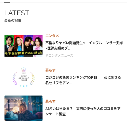
LATEST
最新の記事
エンタメ
不倫よりヤバい問題発生!? インフルエンサー夫婦
×医師夫婦のブ...
＃エンタメニュース
暮らす
コジコジの名言ランキングTOP15！ 心に刺さる
名セリフをアン...
暮らす
AI占いは当たる？ 実際に使った人の口コミをア
ンケート調査