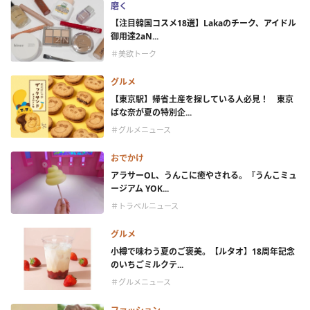
磨く
【注目韓国コスメ18選】Lakaのチーク、アイドル
御用達2aN...
＃美欲トーク
グルメ
【東京駅】帰省土産を探している人必見！ 東京
ばな奈が夏の特別企...
＃グルメニュース
おでかけ
アラサーOL、うんこに癒やされる。『うんこミュ
ージアム YOK...
＃トラベルニュース
グルメ
小樽で味わう夏のご褒美。【ルタオ】18周年記念
のいちごミルクテ...
＃グルメニュース