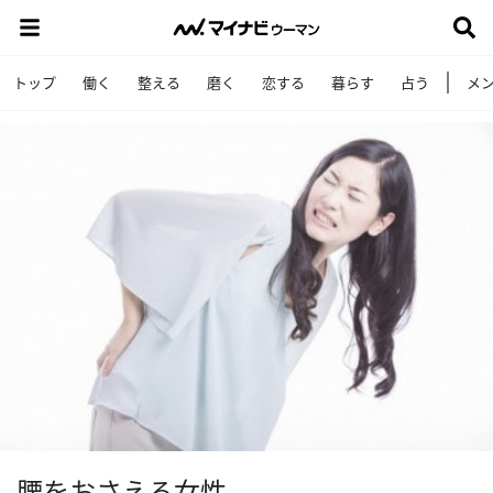
トップ
働く
整える
磨く
恋する
暮らす
占う
メ
腰をおさえる女性