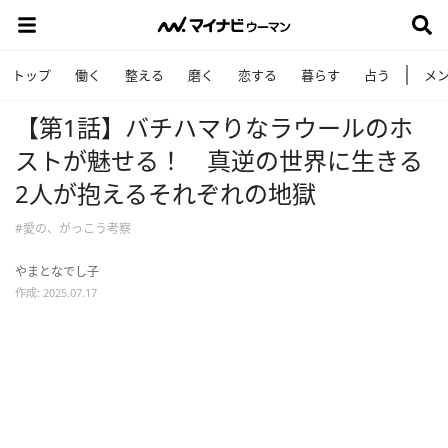
トップ
働く
整える
磨く
恋する
暮らす
占う
メ
【第1話】バチハマりなラウールのホ
ストが魅せる！ 真逆の世界に生きる
2人が抱えるそれぞれの地獄
#愛の、がっこう考察
やまとなでし子
作成: 2025.07.17