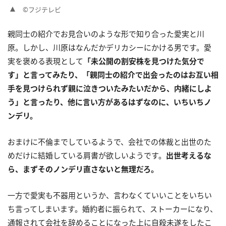
©フジテレビ
親同士の紹介でお見合いのような形で知り合った愛実と川
原。しかし、川原はなんだかデリカシーにかける男です。愛
実を褒める表現として
「未公開の割安株を見つけた気分で
す」と言ってみたり、「親同士の紹介で出会ったのはお互い相
手を見つけられず親に泣きついたみたいだから、内緒にしよ
う」と言ったり、他に言い方があるはずなのに、いちいちノ
ンデリ。
おまけに不倫までしているようで、会社での体裁と出世のた
めだけに結婚している肩書が欲しいようです。
出世考えるな
ら、まずそのノンデリ直さないと無理だろ。
一方で愛実も不器用というか、言わなくていいことをいちい
ち言ってしまいます。婚約者に振られて、ストーカーになり、
通報されて会社を辞めることになった上に自殺未遂をしたこ