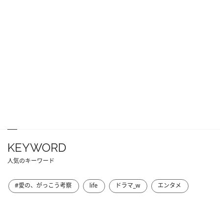
KEYWORD
人気のキーワード
#愛の、がっこう考察
life
ドラマ_w
エンタメ