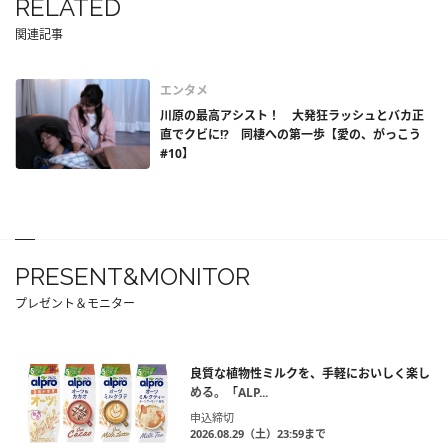
RELATED
関連記事
エンタメ
川原の最高アシスト！ 大発狂ラッシュとバカ正
直でクビに!? 同棲への第一歩【愛の、がっこう
#10】
PRESENT&MONITOR
プレゼント＆モニター
良質な植物性ミルクを、手軽においしく楽し
める。「ALP...
申込締切
2026.08.29（土）23:59まで