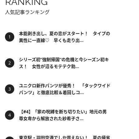
RANKING
人気記事ランキング
本能剥き出し、夏の恋がスタート！ タイプの
異性に一直線♡ 早くも走り出...
シリーズ初“強制帰国”の危機と今シーズン初キ
ス！ 女性が沼るモテテク勃...
ユニクロ新作パンツが優秀！ 「タックワイド
パンツ」と徹底比較＆着回しコ...
【#4】「家の呪縛を断ち切りたい」地元の男
尊女卑から解放された紗希子さ...
東京駅・羽田空港でしか買えない！ 夏の帰省