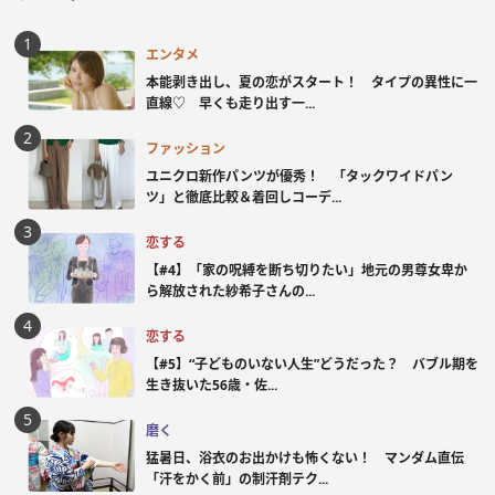
エンタメ
本能剥き出し、夏の恋がスタート！ タイプの異性に一
直線♡ 早くも走り出す一...
ファッション
ユニクロ新作パンツが優秀！ 「タックワイドパン
ツ」と徹底比較＆着回しコーデ...
恋する
【#4】「家の呪縛を断ち切りたい」地元の男尊女卑か
ら解放された紗希子さんの...
恋する
【#5】“子どものいない人生”どうだった？ バブル期を
生き抜いた56歳・佐...
磨く
猛暑日、浴衣のお出かけも怖くない！ マンダム直伝
「汗をかく前」の制汗剤テク...