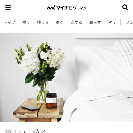
トップ
働く
整える
磨く
恋する
暮らす
占う
メ
夢占い 泣く