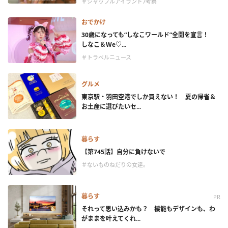
＃シャッフルアイランド7考察
おでかけ
30歳になっても“しなこワールド”全開を宣言！
しなこ＆We♡...
＃トラベルニュース
グルメ
東京駅・羽田空港でしか買えない！ 夏の帰省＆
お土産に選びたいセ...
暮らす
【第745話】自分に負けないで
＃ないものねだりの女達。
暮らす
PR
それって思い込みかも？ 機能もデザインも、わ
がままを叶えてくれ...