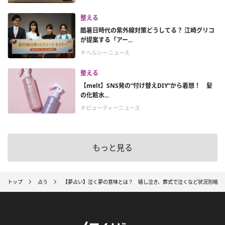
整える
酷暑日時代の紫外線対策どうしてる？ 江崎グリコ
が提案する「アー...
＃ヘルシーニュース
整える
【melt】SNS発の“付け替えDIY”から着想！ 髪
の化粧水...
＃ビューティーニュース
もっと見る
トップ
占う
【夢占い】泣く夢の意味とは？ 嬉し泣き、葬式で泣くなど状況別暗示5