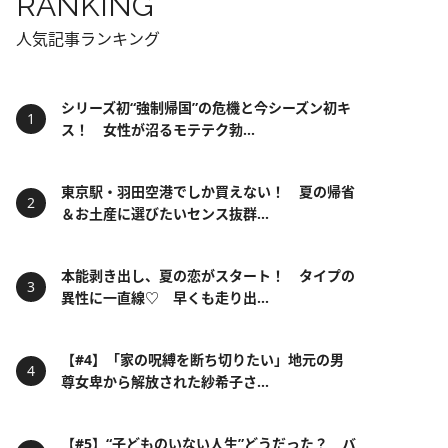
RANKING
人気記事ランキング
シリーズ初“強制帰国”の危機と今シーズン初キ
ス！ 女性が沼るモテテク勃...
東京駅・羽田空港でしか買えない！ 夏の帰省
＆お土産に選びたいセンス抜群...
本能剥き出し、夏の恋がスタート！ タイプの
異性に一直線♡ 早くも走り出...
【#4】「家の呪縛を断ち切りたい」地元の男
尊女卑から解放された紗希子さ...
【#5】“子どものいない人生”どうだった？ バ