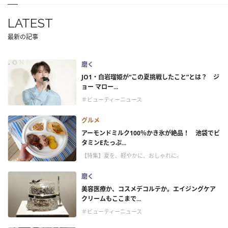
LATEST
最新の記事
磨く
JO1・白岩瑠姫が“この夏挑戦したこと”とは？ ジ
ョー マロー...
＃ビューティーニュース
グルメ
アーモンドミルク100％かき氷が絶品！ 池袋でビ
タミンEたっぷ...
【特集】夏を、軽やかに、おしゃれに。
磨く
美容医療か、コスメデコルテか。エイジングケア
クリームもここまで...
＃ビューティーニュース