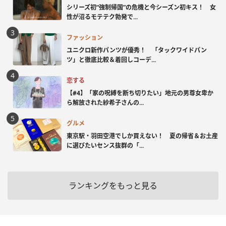
シリーズ初“強制帰国”の危機と今シーズン初キス！ 女
性が沼るモテテク勃発で...
ファッション
ユニクロ新作パンツが優秀！ 「タックワイドパン
ツ」と徹底比較＆着回しコーデ...
恋する
【#4】「家の呪縛を断ち切りたい」地元の男尊女卑か
ら解放された紗希子さんの...
グルメ
東京駅・羽田空港でしか買えない！ 夏の帰省＆お土産
に選びたいセンス抜群の「...
ランキングをもっと見る