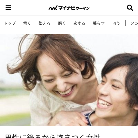
トップ
働く
整える
磨く
恋する
暮らす
占う
メ
男性に後ろから抱きつく女性