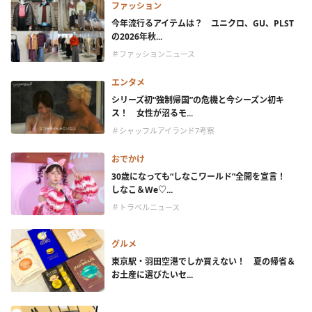
ファッション
今年流行るアイテムは？ ユニクロ、GU、PLST
の2026年秋...
＃ファッションニュース
エンタメ
シリーズ初“強制帰国”の危機と今シーズン初キ
ス！ 女性が沼るモ...
＃シャッフルアイランド7考察
おでかけ
30歳になっても“しなこワールド”全開を宣言！
しなこ＆We♡...
＃トラベルニュース
グルメ
東京駅・羽田空港でしか買えない！ 夏の帰省＆
お土産に選びたいセ...