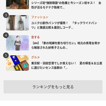
シリーズ初“強制帰国”の危機と今シーズン初キス！ 女
性が沼るモテテク勃発で...
ファッション
ユニクロ新作パンツが優秀！ 「タックワイドパン
ツ」と徹底比較＆着回しコーデ...
恋する
【#4】「家の呪縛を断ち切りたい」地元の男尊女卑か
ら解放された紗希子さんの...
グルメ
東京駅・羽田空港でしか買えない！ 夏の帰省＆お土産
に選びたいセンス抜群の「...
ランキングをもっと見る