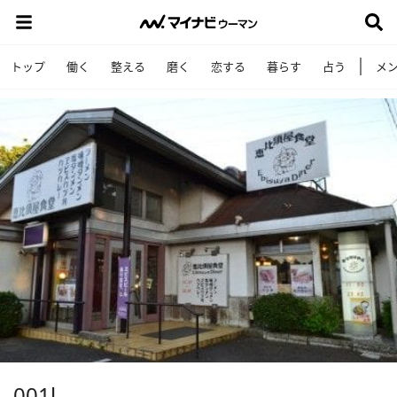
トップ
働く
整える
磨く
恋する
暮らす
占う
メ
001l