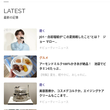
LATEST
最新の記事
磨く
JO1・白岩瑠姫が“この夏挑戦したこと”とは？ ジ
ョー マロー...
＃ビューティーニュース
グルメ
アーモンドミルク100％かき氷が絶品！ 池袋でビ
タミンEたっぷ...
【特集】夏を、軽やかに、おしゃれに。
磨く
美容医療か、コスメデコルテか。エイジングケア
クリームもここまで...
＃ビューティーニュース