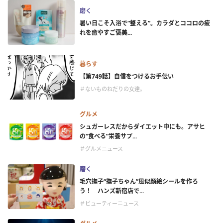
磨く
暑い日こそ入浴で“整える”。カラダとココロの疲
れを癒やすご褒美...
暮らす
【第749話】自信をつけるお手伝い
＃ないものねだりの女達。
グルメ
シュガーレスだからダイエット中にも。アサヒ
の“食べる”栄養サプ...
＃グルメニュース
磨く
毛穴撫子“撫子ちゃん”風似顔絵シールを作ろ
う！ ハンズ新宿店で...
＃ビューティーニュース