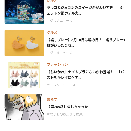
グルメ
ラッコ＆ジュゴンのスイーツがかわいすぎ！ シ
ェラトン都ホテル大...
＃グルメニュース
グルメ
【鳩サブレー】8月10日は鳩の日！ 鳩サブレー1
枚がぴったり収...
＃グルメニュース
ファッション
【ちいかわ】ナイトブラにちいかわ登場！ 「バ
ストをキレイにケア...
＃トレンドニュース
暮らす
【第748話】信じちゃった
＃ないものねだりの女達。