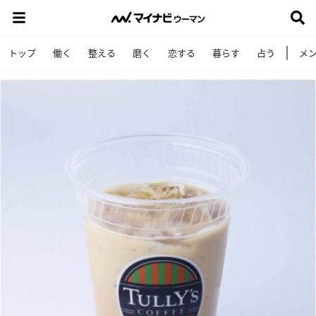
トップ
働く
整える
磨く
恋する
暮らす
占う
メ