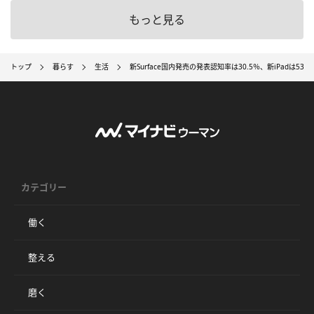
もっと見る
トップ
暮らす
生活
新Surface国内発売の発表認知率は30.5％、新iPadは53.
カテゴリー
働く
整える
磨く