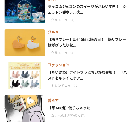
ラッコ＆ジュゴンのスイーツがかわいすぎ！ シ
ェラトン都ホテル大...
＃グルメニュース
グルメ
【鳩サブレー】8月10日は鳩の日！ 鳩サブレー1
枚がぴったり収...
＃グルメニュース
ファッション
【ちいかわ】ナイトブラにちいかわ登場！ 「バ
ストをキレイにケア...
＃トレンドニュース
暮らす
【第748話】信じちゃった
＃ないものねだりの女達。