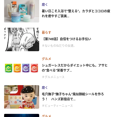
磨く
暑い日こそ入浴で“整える”。カラダとココロの疲
れを癒やすご褒美...
暮らす
【第749話】自信をつけるお手伝い
＃ないものねだりの女達。
グルメ
シュガーレスだからダイエット中にも。アサヒ
の“食べる”栄養サプ...
＃グルメニュース
磨く
毛穴撫子“撫子ちゃん”風似顔絵シールを作ろ
う！ ハンズ新宿店で...
＃ビューティーニュース
グルメ