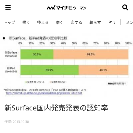
トップ
働く
整える
磨く
恋する
暮らす
占う
メ
新Surface国内発売発表の認知率
作成: 2013.10.30