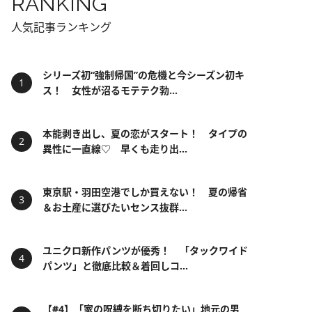
RANKING
人気記事ランキング
シリーズ初“強制帰国”の危機と今シーズン初キ
ス！ 女性が沼るモテテク勃...
本能剥き出し、夏の恋がスタート！ タイプの
異性に一直線♡ 早くも走り出...
東京駅・羽田空港でしか買えない！ 夏の帰省
＆お土産に選びたいセンス抜群...
ユニクロ新作パンツが優秀！ 「タックワイド
パンツ」と徹底比較＆着回しコ...
【#4】「家の呪縛を断ち切りたい」地元の男