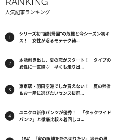
RANKING
人気記事ランキング
シリーズ初“強制帰国”の危機と今シーズン初キ
ス！ 女性が沼るモテテク勃...
本能剥き出し、夏の恋がスタート！ タイプの
異性に一直線♡ 早くも走り出...
東京駅・羽田空港でしか買えない！ 夏の帰省
＆お土産に選びたいセンス抜群...
ユニクロ新作パンツが優秀！ 「タックワイド
パンツ」と徹底比較＆着回しコ...
【#4】「家の呪縛を断ち切りたい」地元の男