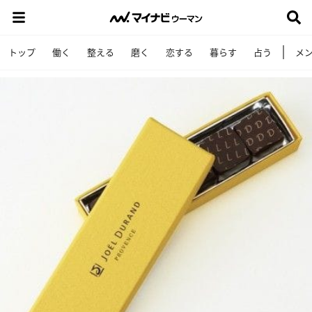
トップ
働く
整える
磨く
恋する
暮らす
占う
メ