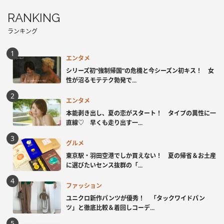
RANKING
ランキング
エンタメ
シリーズ初“強制帰国”の危機と今シーズン初キス！ 女
性が沼るモテテク勃発で...
エンタメ
本能剥き出し、夏の恋がスタート！ タイプの異性に一
直線♡ 早くも走り出す一...
グルメ
東京駅・羽田空港でしか買えない！ 夏の帰省＆お土産
に選びたいセンス抜群の「...
ファッション
ユニクロ新作パンツが優秀！ 「タックワイドパン
ツ」と徹底比較＆着回しコーデ...