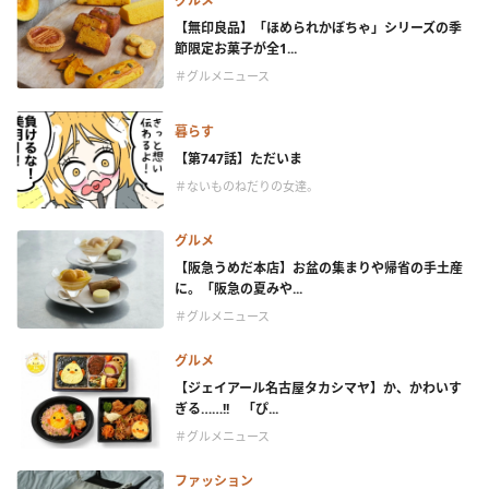
グルメ
【無印良品】「ほめられかぼちゃ」シリーズの季
節限定お菓子が全1...
＃グルメニュース
暮らす
【第747話】ただいま
＃ないものねだりの女達。
グルメ
【阪急うめだ本店】お盆の集まりや帰省の手土産
に。「阪急の夏みや...
＃グルメニュース
グルメ
【ジェイアール名古屋タカシマヤ】か、かわいす
ぎる……!! 「ぴ...
＃グルメニュース
ファッション