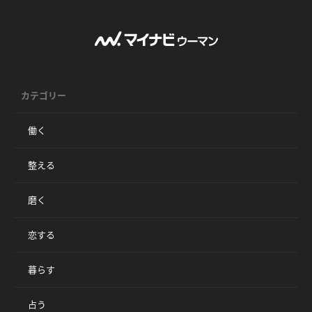
カテゴリー
働く
整える
磨く
恋する
暮らす
占う