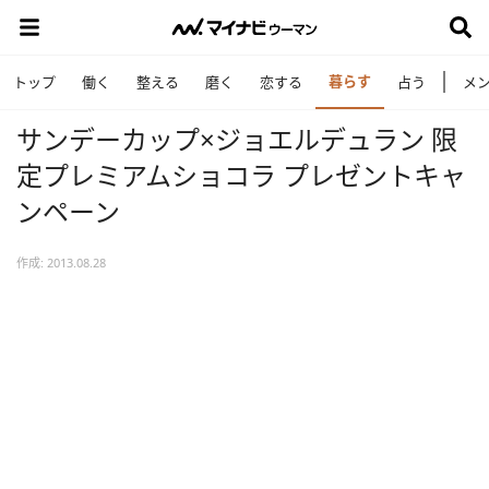
暮らす
トップ
働く
整える
磨く
恋する
占う
メ
サンデーカップ×ジョエルデュラン 限
定プレミアムショコラ プレゼントキャ
ンペーン
作成: 2013.08.28