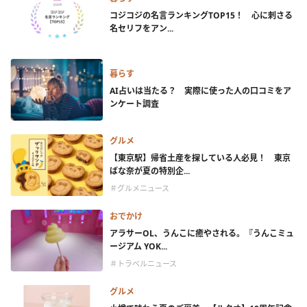
コジコジの名言ランキングTOP15！ 心に刺さる
名セリフをアン...
暮らす
AI占いは当たる？ 実際に使った人の口コミをア
ンケート調査
グルメ
【東京駅】帰省土産を探している人必見！ 東京
ばな奈が夏の特別企...
＃グルメニュース
おでかけ
アラサーOL、うんこに癒やされる。『うんこミュ
ージアム YOK...
＃トラベルニュース
グルメ