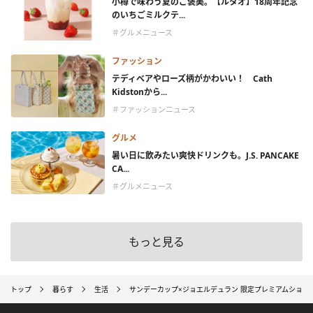
小樽で味わう夏のご褒美。【ルタオ】18周年記念
のいちごミルクテ...
＃グルメニュース
ファッション
テディベアやローズ柄がかわいい！ Cath
Kidstonから...
＃ファッションニュース
グルメ
暑い日に飲みたい爽快ドリンクも。J.S. PANCAKE
CA...
＃グルメニュース
もっと見る
トップ
暮らす
生活
サンデーカップ×ジョエルデュラン 限定プレミアムショコ