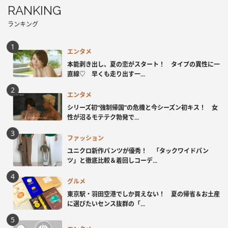
RANKING
ランキング
エンタメ
本能剥き出し、夏の恋がスタート！ タイプの異性に一
直線♡ 早くも走り出す一...
エンタメ
シリーズ初“強制帰国”の危機と今シーズン初キス！ 女
性が沼るモテテク勃発で...
ファッション
ユニクロ新作パンツが優秀！ 「タックワイドパン
ツ」と徹底比較＆着回しコーデ...
グルメ
東京駅・羽田空港でしか買えない！ 夏の帰省＆お土産
に選びたいセンス抜群の「...