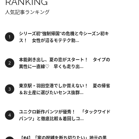
RANKING
人気記事ランキング
シリーズ初“強制帰国”の危機と今シーズン初キ
ス！ 女性が沼るモテテク勃...
本能剥き出し、夏の恋がスタート！ タイプの
異性に一直線♡ 早くも走り出...
東京駅・羽田空港でしか買えない！ 夏の帰省
＆お土産に選びたいセンス抜群...
ユニクロ新作パンツが優秀！ 「タックワイド
パンツ」と徹底比較＆着回しコ...
【#4】「家の呪縛を断ち切りたい」地元の男