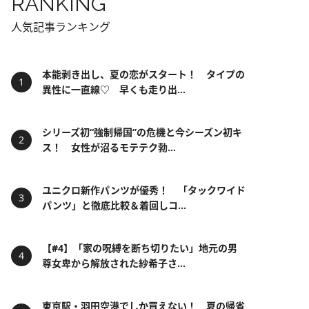
RANKING
人気記事ランキング
本能剥き出し、夏の恋がスタート！ タイプの
異性に一直線♡ 早くも走り出...
シリーズ初“強制帰国”の危機と今シーズン初キ
ス！ 女性が沼るモテテク勃...
ユニクロ新作パンツが優秀！ 「タックワイド
パンツ」と徹底比較＆着回しコ...
【#4】「家の呪縛を断ち切りたい」地元の男
尊女卑から解放された紗希子さ...
東京駅・羽田空港でしか買えない！ 夏の帰省