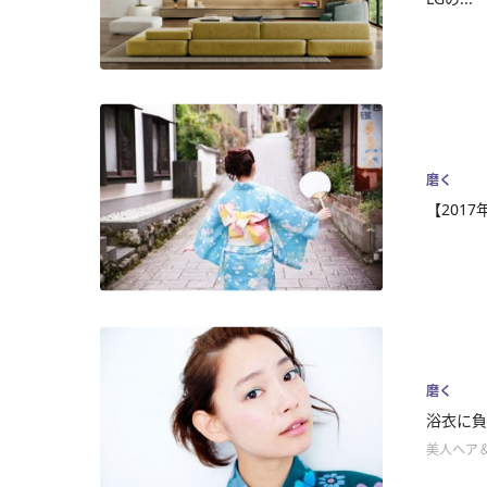
磨く
【201
磨く
浴衣に負
美人ヘア