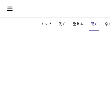
トップ
働く
整える
磨く
恋