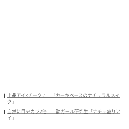
上品アイ×チーク♪ 「カーキベースのナチュラルメイ
ク」
自然に目ヂカラ2倍！ 動ガール研究生「ナチュ盛りア
イ」