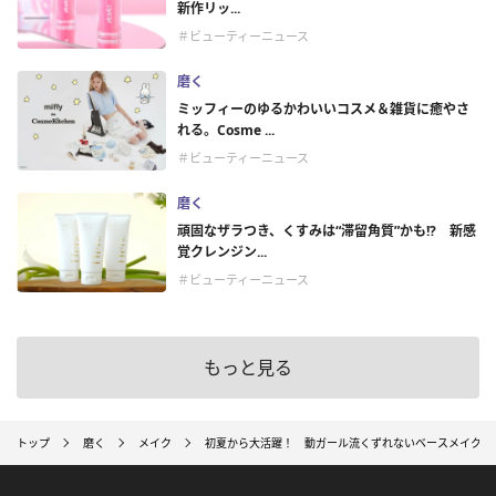
新作リッ...
＃ビューティーニュース
磨く
ミッフィーのゆるかわいいコスメ＆雑貨に癒やさ
れる。Cosme ...
＃ビューティーニュース
磨く
頑固なザラつき、くすみは“滞留角質”かも!? 新感
覚クレンジン...
＃ビューティーニュース
もっと見る
トップ
磨く
メイク
初夏から大活躍！ 動ガール流くずれないベースメイク術