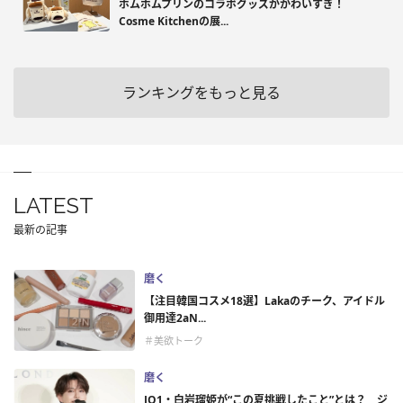
ポムポムプリンのコラボグッズがかわいすぎ！
Cosme Kitchenの展...
ランキングをもっと見る
LATEST
最新の記事
磨く
【注目韓国コスメ18選】Lakaのチーク、アイドル
御用達2aN...
＃美欲トーク
磨く
JO1・白岩瑠姫が“この夏挑戦したこと”とは？ ジ