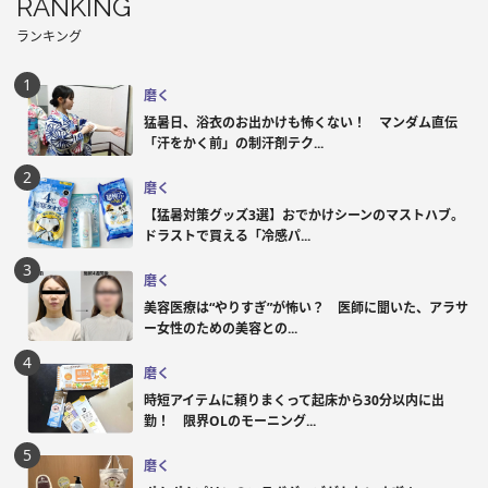
RANKING
ランキング
磨く
猛暑日、浴衣のお出かけも怖くない！ マンダム直伝
「汗をかく前」の制汗剤テク...
磨く
【猛暑対策グッズ3選】おでかけシーンのマストハブ。
ドラストで買える「冷感パ...
磨く
美容医療は“やりすぎ”が怖い？ 医師に聞いた、アラサ
ー女性のための美容との...
磨く
時短アイテムに頼りまくって起床から30分以内に出
勤！ 限界OLのモーニング...
磨く