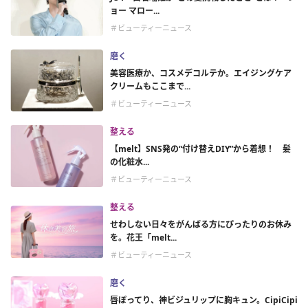
ョー マロー...
＃ビューティーニュース
磨く
美容医療か、コスメデコルテか。エイジングケア
クリームもここまで...
＃ビューティーニュース
整える
【melt】SNS発の“付け替えDIY”から着想！ 髪
の化粧水...
＃ビューティーニュース
整える
せわしない日々をがんばる方にぴったりのお休み
を。花王「melt...
＃ビューティーニュース
磨く
唇ぽってり、神ビジュリップに胸キュン。CipiCipi