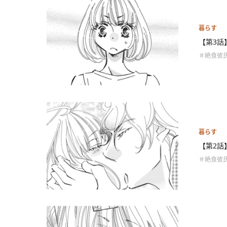
暮らす
【第3話
＃絶食彼
暮らす
【第2話
＃絶食彼