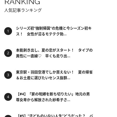
RANKING
人気記事ランキング
シリーズ初“強制帰国”の危機と今シーズン初キ
ス！ 女性が沼るモテテク勃...
本能剥き出し、夏の恋がスタート！ タイプの
異性に一直線♡ 早くも走り出...
東京駅・羽田空港でしか買えない！ 夏の帰省
＆お土産に選びたいセンス抜群...
【#4】「家の呪縛を断ち切りたい」地元の男
尊女卑から解放された紗希子さ...
【#5】“子どものいない人生”どうだった？ バ