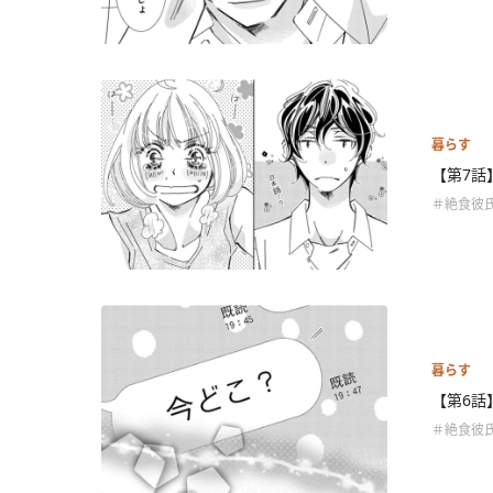
暮らす
【第7話
＃絶食彼
暮らす
【第6話
＃絶食彼