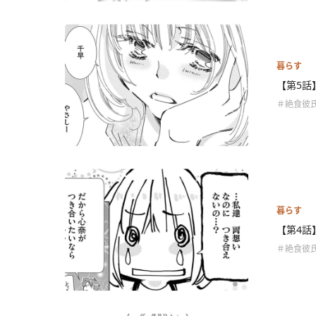
暮らす
【第5話
＃絶食彼
暮らす
【第4話
＃絶食彼