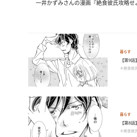
一井かずみさんの漫画『絶食彼氏攻略せ
暮らす
【第9話
＃絶食彼
暮らす
【第8話
＃絶食彼