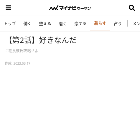
暮らす
トップ
働く
整える
磨く
恋する
占う
メ
【第2話】好きなんだ
＃絶食彼氏攻略せよ
作成: 2023.03.17