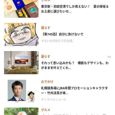
グルメ
東京駅・羽田空港でしか買えない！ 夏の帰省＆
お土産に選びたいセ...
暮らす
【第745話】自分に負けないで
＃ないものねだりの女達。
暮らす
PR
それって思い込みかも？ 機能もデザインも、わ
がままを叶えてくれ...
おでかけ
札幌競馬場にJRA年間プロモーションキャラクタ
ー・竹内涼真が来...
＃トラベルニュース
グルメ