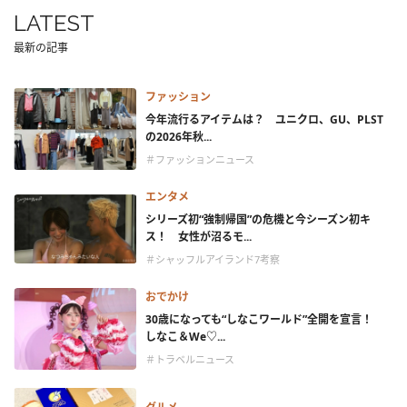
LATEST
最新の記事
ファッション
今年流行るアイテムは？ ユニクロ、GU、PLST
の2026年秋...
＃ファッションニュース
エンタメ
シリーズ初“強制帰国”の危機と今シーズン初キ
ス！ 女性が沼るモ...
＃シャッフルアイランド7考察
おでかけ
30歳になっても“しなこワールド”全開を宣言！
しなこ＆We♡...
＃トラベルニュース