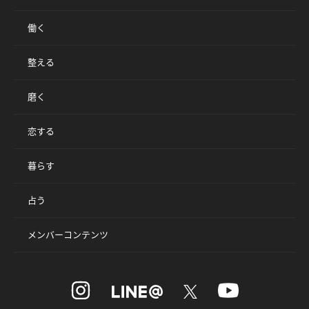
働く
整える
磨く
恋する
暮らす
占う
メンバーコンテンツ