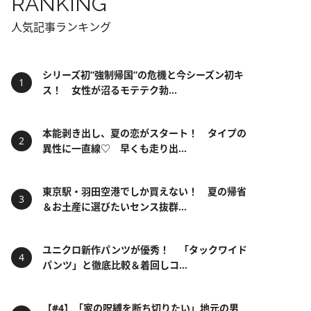
RANKING
人気記事ランキング
シリーズ初“強制帰国”の危機と今シーズン初キ
ス！ 女性が沼るモテテク勃...
本能剥き出し、夏の恋がスタート！ タイプの
異性に一直線♡ 早くも走り出...
東京駅・羽田空港でしか買えない！ 夏の帰省
＆お土産に選びたいセンス抜群...
ユニクロ新作パンツが優秀！ 「タックワイド
パンツ」と徹底比較＆着回しコ...
【#4】「家の呪縛を断ち切りたい」地元の男