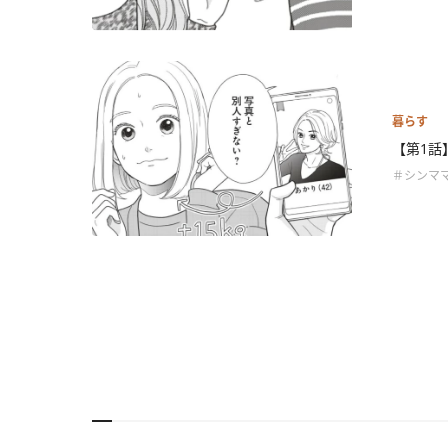
暮らす
【第1話
＃シンママ