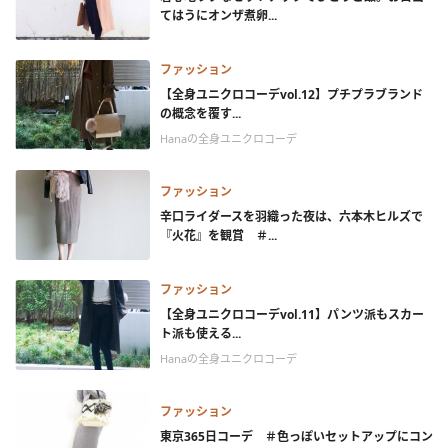
てはうにオンザ煮卵...
ファッション
【全身ユニクロコーデvol.12】プチプラブランド
の概念を覆す...
Hanaの全身ユニクロコーデ
ファッション
辛口ライダースを羽織った夜は、六本木ヒルズで
『火花』を観賞 ＃...
ファッション
【全身ユニクロコーデvol.11】パンツ派もスカー
ト派も使える...
Hanaの全身ユニクロコーデ
ファッション
東京365日コーデ ＃色っぽいセットアップにコン