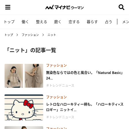
トップ
働く
整える
磨く
恋する
暮らす
占う
メ
トップ
ファッション
ニット
「ニット」の記事一覧
ファッション
無染色ならではの色と風合い。「Natural Basic」
24...
＃トレンドニュース
ファッション
レトロなハローキティー柄も。「ハローキティ×ス
ロギー」ニットイ...
＃トレンドニュース
ファッション