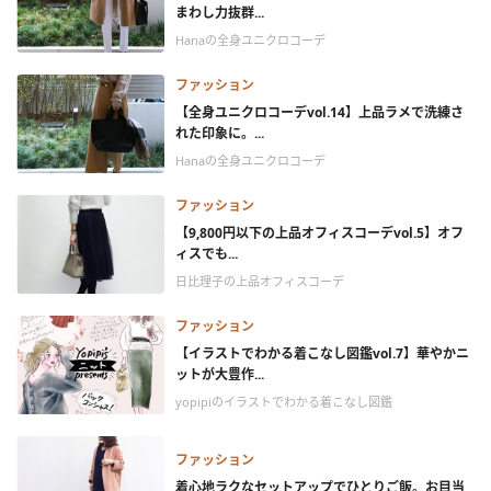
まわし力抜群...
Hanaの全身ユニクロコーデ
ファッション
【全身ユニクロコーデvol.14】上品ラメで洗練さ
れた印象に。...
Hanaの全身ユニクロコーデ
ファッション
【9,800円以下の上品オフィスコーデvol.5】オフ
ィスでも...
日比理子の上品オフィスコーデ
ファッション
【イラストでわかる着こなし図鑑vol.7】華やかニ
ットが大豊作...
yopipiのイラストでわかる着こなし図鑑
ファッション
着心地ラクなセットアップでひとりご飯。お目当