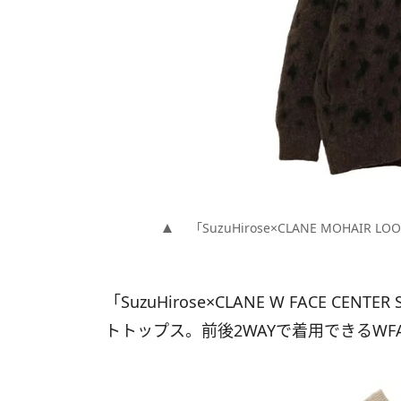
「SuzuHirose×CLANE MOHAIR LOO
「SuzuHirose×CLANE W FACE CEN
トトップス。前後2WAYで着用できるWF