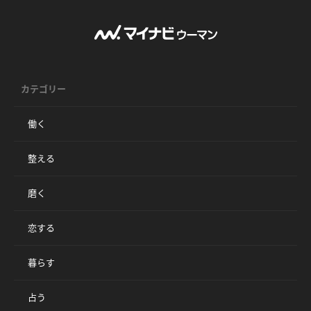
カテゴリー
働く
整える
磨く
恋する
暮らす
占う