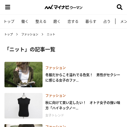
トップ
働く
整える
磨く
恋する
暮らす
占う
メ
トップ
ファッション
ニット
「ニット」の記事一覧
ファッション
冬服だからこそ溢れでる色気！ 男性がセクシー
に感じる女子のファ...
ファッション
秋に向けて買い足したい！ オトナ女子の強い味
方「ハイネックノー...
女子トレンド
ファッション