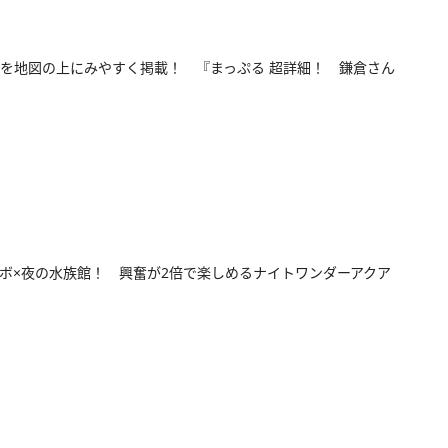
を地図の上にみやすく掲載！ 『まっぷる 超詳細！ 鎌倉さん
ボ×夜の水族館！ 興奮が2倍で楽しめるナイトワンダーアクア