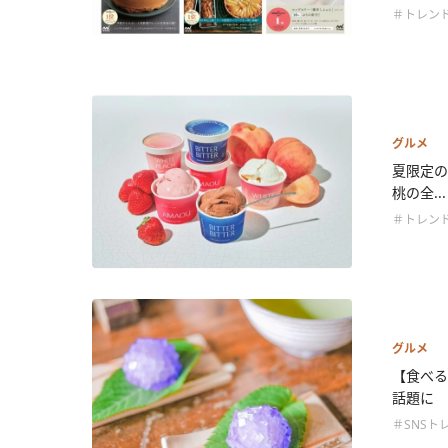
＃トレン
グルメ
夏限定の
桃の全...
＃トレン
グルメ
【食べる
話題に
＃SNSト