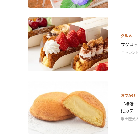
グルメ
サクほろ
＃トレン
おでかけ
【横浜土
にカス...
手土産美