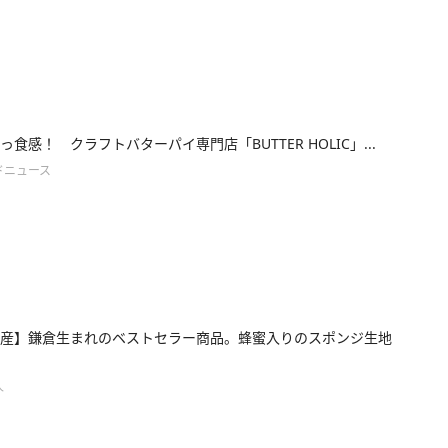
っ食感！ クラフトバターパイ専門店「BUTTER HOLIC」...
ドニュース
産】鎌倉生まれのベストセラー商品。蜂蜜入りのスポンジ生地
人