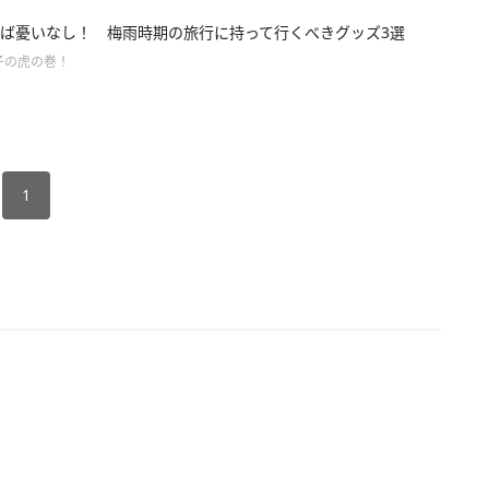
ば憂いなし！ 梅雨時期の旅行に持って行くべきグッズ3選
子の虎の巻！
1