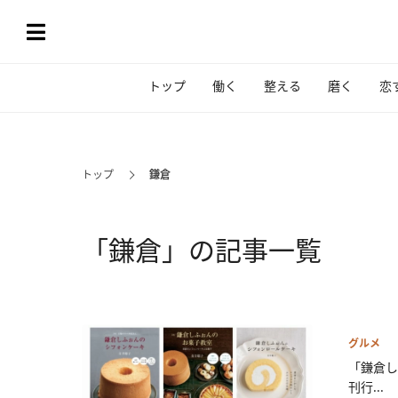
トップ
働く
整える
磨く
恋
トップ
鎌倉
「鎌倉」の記事一覧
グルメ
「鎌倉し
刊行...