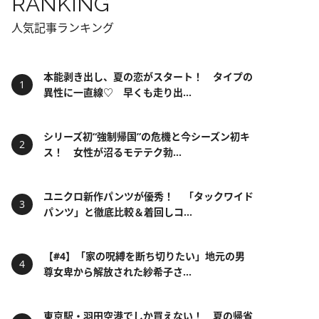
RANKING
人気記事ランキング
本能剥き出し、夏の恋がスタート！ タイプの
異性に一直線♡ 早くも走り出...
シリーズ初“強制帰国”の危機と今シーズン初キ
ス！ 女性が沼るモテテク勃...
ユニクロ新作パンツが優秀！ 「タックワイド
パンツ」と徹底比較＆着回しコ...
【#4】「家の呪縛を断ち切りたい」地元の男
尊女卑から解放された紗希子さ...
東京駅・羽田空港でしか買えない！ 夏の帰省