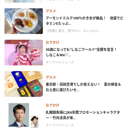
グルメ
アーモンドミルク100％かき氷が絶品！ 池袋でビ
タミンEたっぷ...
【特集】夏を、軽やかに、おしゃれに。
おでかけ
30歳になっても“しなこワールド”全開を宣言！
しなこ＆We♡...
＃トラベルニュース
グルメ
東京駅・羽田空港でしか買えない！ 夏の帰省＆
お土産に選びたいセ...
おでかけ
札幌競馬場にJRA年間プロモーションキャラクタ
ー・竹内涼真が来...
＃トラベルニュース