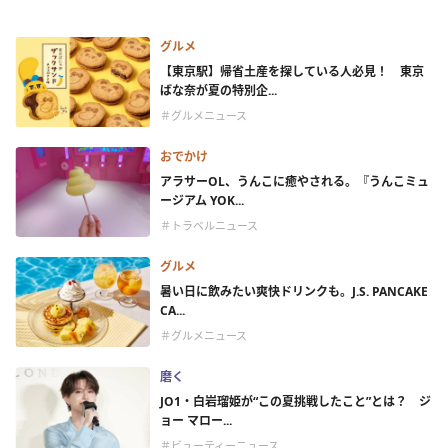
グルメ
【東京駅】帰省土産を探している人必見！ 東京
ばな奈が夏の特別企...
＃グルメニュース
おでかけ
アラサーOL、うんこに癒やされる。『うんこミュ
ージアム YOK...
＃トラベルニュース
グルメ
暑い日に飲みたい爽快ドリンクも。J.S. PANCAKE
CA...
＃グルメニュース
磨く
JO1・白岩瑠姫が“この夏挑戦したこと”とは？ ジ
ョー マロー...
＃ビューティーニュース