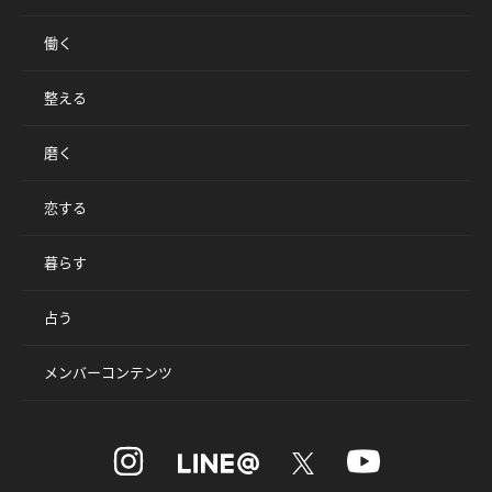
働く
整える
磨く
恋する
暮らす
占う
メンバーコンテンツ