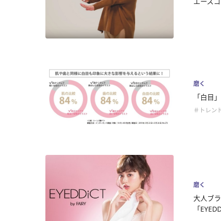
エースコ
磨く
「白目」
＃トレン
磨く
大人ブラ
「EYEDDi