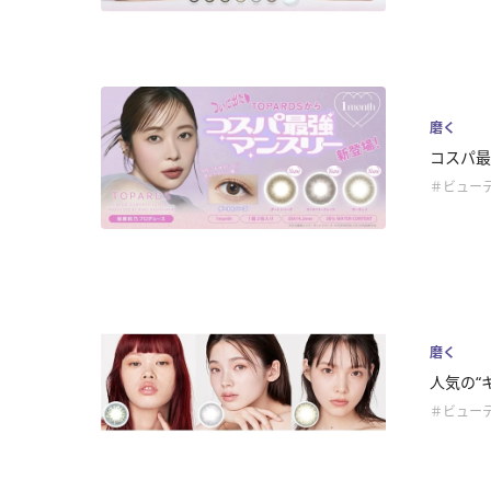
磨く
コスパ最
＃ビュー
磨く
人気の“
＃ビュー