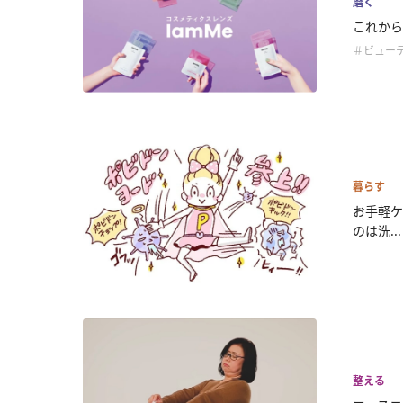
磨く
これから
＃ビュー
暮らす
お手軽ケ
のは洗...
整える