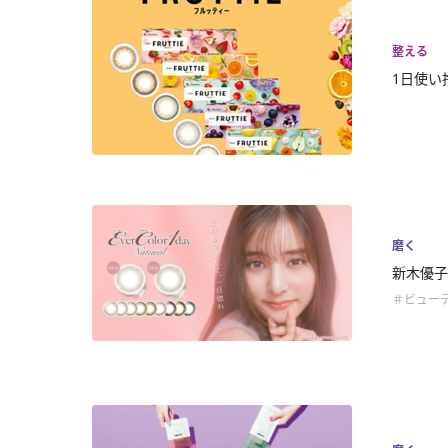
整える
1日使い
磨く
新木優子
＃ビュー