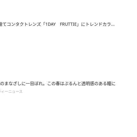
捨てコンタクトレンズ「1DAY FRUTTIE」にトレンドカラ...
のまなざしに一目ぼれ。この春はぷるんと透明感のある瞳に
ティーニュース