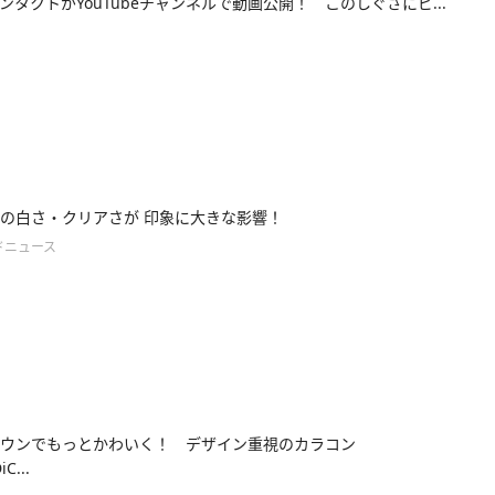
ンタクトがYouTubeチャンネルで動画公開！ このしぐさにピ...
の白さ・クリアさが 印象に大きな影響！
ドニュース
ウンでもっとかわいく！ デザイン重視のカラコン
C...