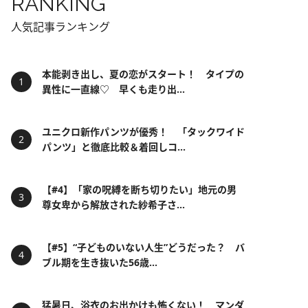
RANKING
人気記事ランキング
本能剥き出し、夏の恋がスタート！ タイプの
異性に一直線♡ 早くも走り出...
ユニクロ新作パンツが優秀！ 「タックワイド
パンツ」と徹底比較＆着回しコ...
【#4】「家の呪縛を断ち切りたい」地元の男
尊女卑から解放された紗希子さ...
【#5】“子どものいない人生”どうだった？ バ
ブル期を生き抜いた56歳...
猛暑日、浴衣のお出かけも怖くない！ マンダ