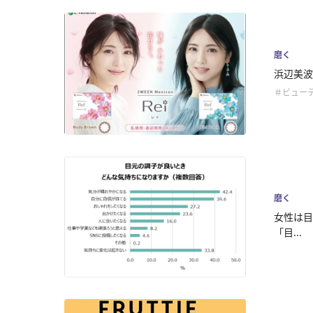
磨く
浜辺美波
＃ビュー
磨く
女性は目
「目...