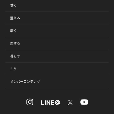
働く
整える
磨く
恋する
暮らす
占う
メンバーコンテンツ