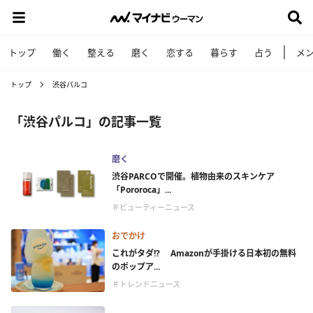
トップ
働く
整える
磨く
恋する
暮らす
占う
メ
トップ
渋谷パルコ
「渋谷パルコ」の記事一覧
磨く
渋谷PARCOで開催。植物由来のスキンケア
「Pororoca」...
＃ビューティーニュース
おでかけ
これがタダ!? Amazonが手掛ける日本初の無料
のポップア...
＃トレンドニュース