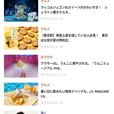
グルメ
ラッコ＆ジュゴンのスイーツがかわいすぎ！ シ
ェラトン都ホテル大...
＃グルメニュース
グルメ
【東京駅】帰省土産を探している人必見！ 東京
ばな奈が夏の特別企...
＃グルメニュース
おでかけ
アラサーOL、うんこに癒やされる。『うんこミュ
ージアム YOK...
＃トラベルニュース
グルメ
暑い日に飲みたい爽快ドリンクも。J.S. PANCAKE
CA...
＃グルメニュース
磨く