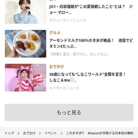
JO1・白岩瑠姫が“この夏挑戦したこと”とは？ ジ
ョー マロー...
＃ビューティーニュース
グルメ
アーモンドミルク100％かき氷が絶品！ 池袋でビ
タミンEたっぷ...
【特集】夏を、軽やかに、おしゃれに。
おでかけ
30歳になっても“しなこワールド”全開を宣言！
しなこ＆We♡...
＃トラベルニュース
もっと見る
トップ
おでかけ
イベント
これがタダ!? Amazonが手掛ける日本初の無料