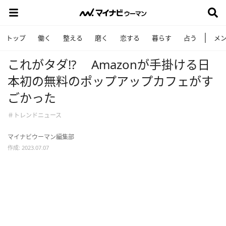
トップ
働く
整える
磨く
恋する
暮らす
占う
メ
これがタダ!? Amazonが手掛ける日
本初の無料のポップアップカフェがす
ごかった
＃トレンドニュース
マイナビウーマン編集部
作成: 2023.07.07