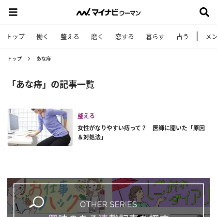
トップ
働く
整える
磨く
恋する
暮らす
占う
メ
トップ
あな痔
「あな痔」の記事一覧
整える
女性がなりやすい痔って？ 医師に聞いた「原因
＆対処法」