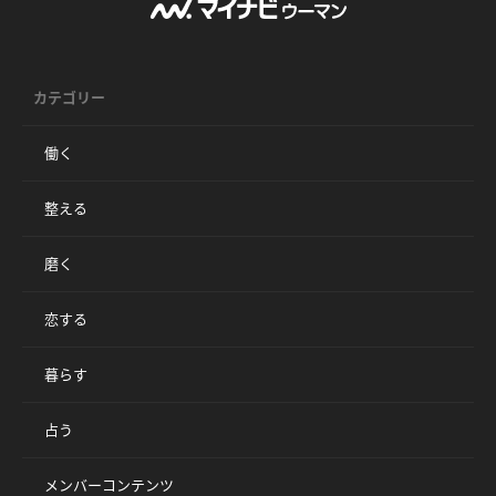
カテゴリー
働く
整える
磨く
恋する
暮らす
占う
メンバーコンテンツ