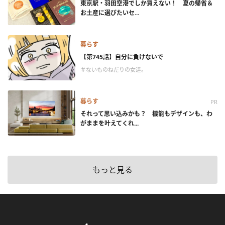
東京駅・羽田空港でしか買えない！ 夏の帰省＆
お土産に選びたいセ...
暮らす
【第745話】自分に負けないで
＃ないものねだりの女達。
暮らす
PR
それって思い込みかも？ 機能もデザインも、わ
がままを叶えてくれ...
もっと見る