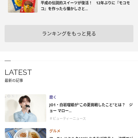
平成の伝説的スイーツが復活！ 12年ぶりに『モコモ
コ』を作ったら懐かしさと...
ランキングをもっと見る
LATEST
最新の記事
磨く
JO1・白岩瑠姫が“この夏挑戦したこと”とは？ ジ
ョー マロー...
＃ビューティーニュース
グルメ