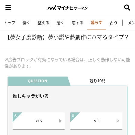
暮らす
トップ
働く
整える
磨く
恋する
占う
メ
【夢女子度診断】夢小説や夢創作にハマるタイプ？
※広告ブロックが有効になっている場合は、正しく動作しない可能
性があります。
残り10問
QUESTION
推しキャラがいる
A
B
YES
NO