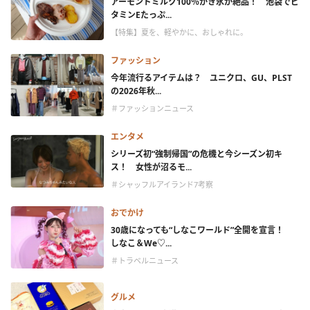
アーモンドミルク100％かき氷が絶品！ 池袋でビ
タミンEたっぷ...
【特集】夏を、軽やかに、おしゃれに。
ファッション
今年流行るアイテムは？ ユニクロ、GU、PLST
の2026年秋...
＃ファッションニュース
エンタメ
シリーズ初“強制帰国”の危機と今シーズン初キ
ス！ 女性が沼るモ...
＃シャッフルアイランド7考察
おでかけ
30歳になっても“しなこワールド”全開を宣言！
しなこ＆We♡...
＃トラベルニュース
グルメ