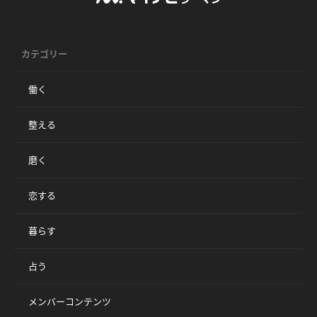
カテゴリー
働く
整える
磨く
恋する
暮らす
占う
メンバーコンテンツ