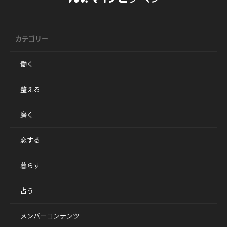
カテゴリー
働く
整える
磨く
恋する
暮らす
占う
メンバーコンテンツ