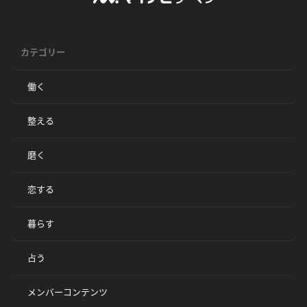
カテゴリー
働く
整える
磨く
恋する
暮らす
占う
メンバーコンテンツ