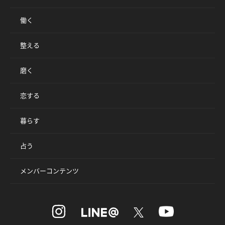
働く
整える
磨く
恋する
暮らす
占う
メンバーコンテンツ