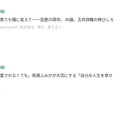
値観
焦りも糧に変えて――芸歴20周年、30歳。玉井詩織の伸びしろ
ove myself～私を知る、育む、愛する～
値観
愛されなくても。馬場ふみかが大切にする「自分の人生を幸せ
w