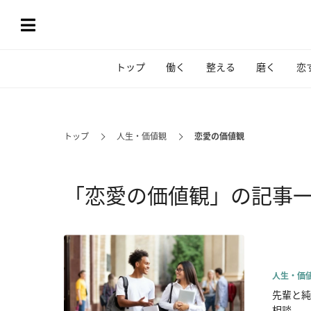
トップ
働く
整える
磨く
恋
トップ
人生・価値観
恋愛の価値観
「恋愛の価値観」の記事
人生・価
先輩と純
相談