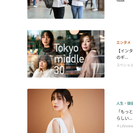
エンタメ
【インタ
のギ...
スペシャ
人生・価
「もっと
らしい...
＃Lifevie