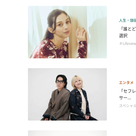
人生・価
「誰とど
選択
＃Lifevie
エンタメ
「セフレ
サー...
スペシャ