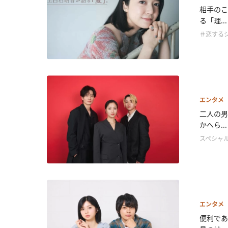
相手のこ
る「理...
＃恋する
エンタメ
二人の男
かへら...
スペシャ
エンタメ
便利であ