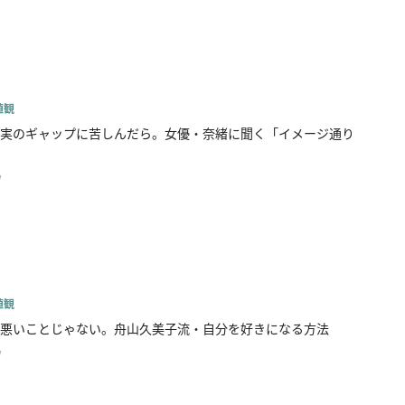
値観
実のギャップに苦しんだら。女優・奈緒に聞く「イメージ通り
w
値観
悪いことじゃない。舟山久美子流・自分を好きになる方法
w