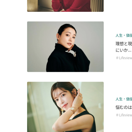
人生・価
理想と現
にいか...
＃Lifevie
人生・価
悩むのは
＃Lifevie