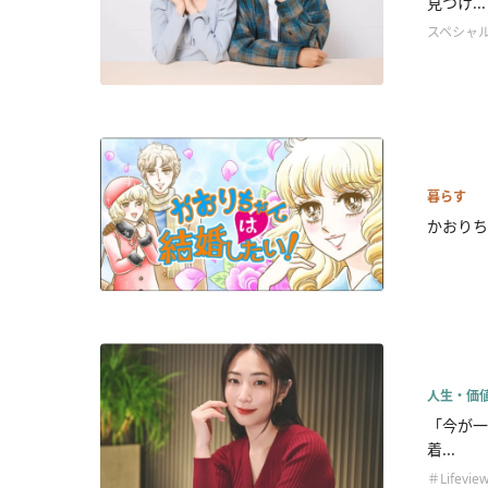
見つけ...
スペシャ
暮らす
かおりち
人生・価
「今が一
着...
＃Lifevie