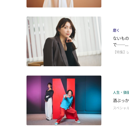
磨く
ないもの
で──...
【特集】L
人生・価
酒ぶっか
スペシャ