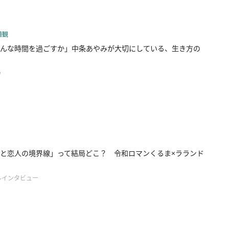
値観
んな時間を過ごすか」中条あやみが大切にしている、生き方の
w
と恋人の境界線」って結局どこ？ 令和ロマンくるま×ラランド
ルインタビュー