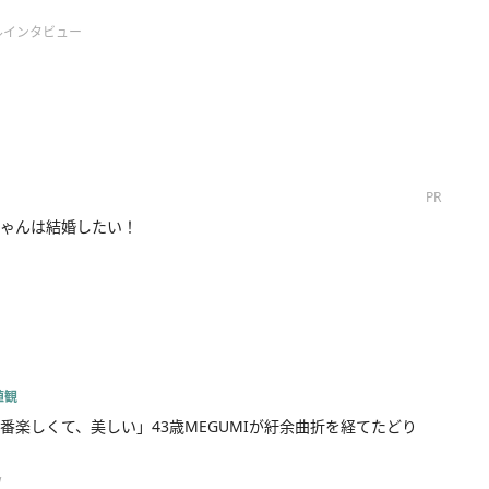
ルインタビュー
PR
ゃんは結婚したい！
値観
番楽しくて、美しい」43歳MEGUMIが紆余曲折を経てたどり
w