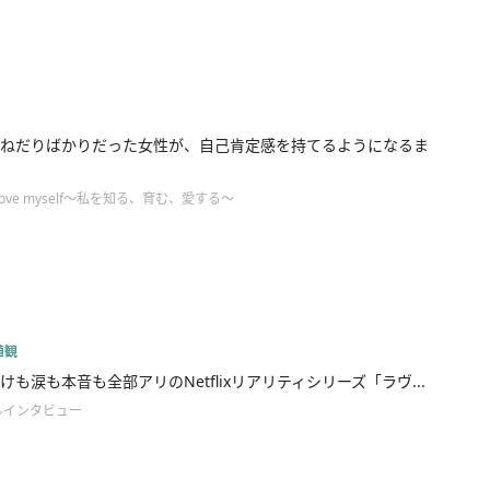
ねだりばかりだった女性が、自己肯定感を持てるようになるま
ove myself～私を知る、育む、愛する～
値観
けも涙も本音も全部アリのNetflixリアリティシリーズ「ラヴ...
ルインタビュー