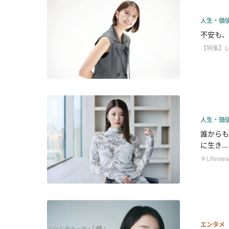
人生・価
不安も、
【特集】L
人生・価
誰からも
に生き...
＃Lifevie
エンタメ